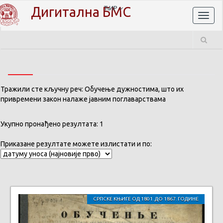
Дигитална БМС
ЋИР
Toggl
naviga
Тражили сте кључну реч: Обучење дужностима, што их
привремени закон налаже јавним поглаварствама
Укупно пронађено резултата: 1
Приказане резултате можете излистати и по:
СРПСКЕ КЊИГЕ ОД 1801. ДО 1867. ГОДИНЕ