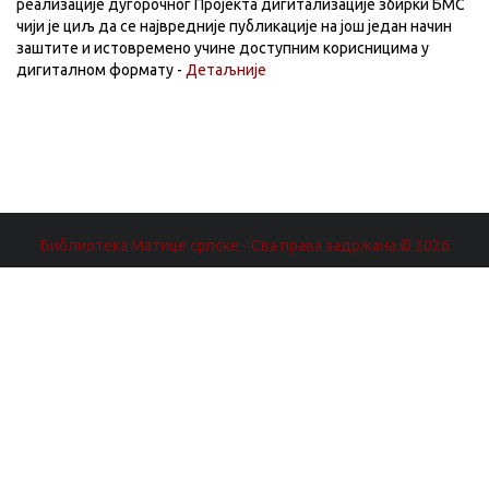
реализације дугорочног Пројекта дигитализације збирки БМС
чији је циљ да се највредније публикације на још један начин
заштите и истовремено учине доступним корисницима у
дигиталном формату -
Детаљније
Библиотека Матице српске - Сва права задржана.© 2026