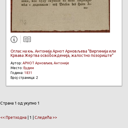
Оглас на књ. Антонија Арнот Арновљева "Виргинија или
Крвава Жертва освобожденија, жалостно позориште"
Аутор:
АРНОТ Арновљев, Антоније
Место:
Будим
Година:
1831
Број страница: 2
Страна 1 од укупно 1
<< Претходна
| 1 |
Следећа >>