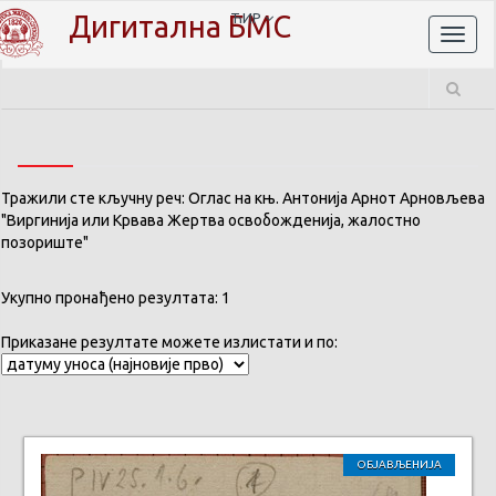
Дигитална БМС
ЋИР
Toggl
naviga
Тражили сте кључну реч: Оглас на књ. Антонија Арнот Арновљева
"Виргинија или Крвава Жертва освобожденија, жалостно
позориште"
Укупно пронађено резултата: 1
Приказане резултате можете излистати и по:
ОБЈАВЉЕНИЈА