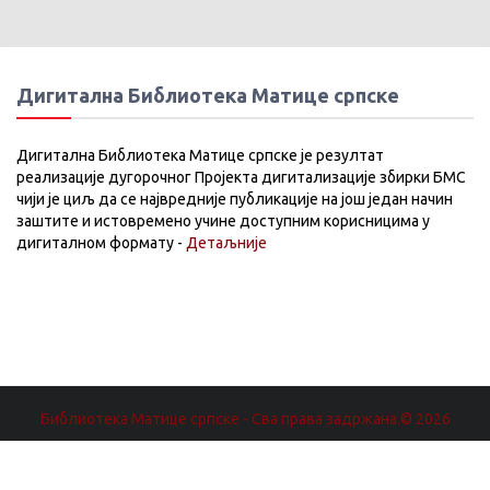
Дигитална Библиотека Матице српске
Дигитална Библиотека Матице српске је резултат
реализације дугорочног Пројекта дигитализације збирки БМС
чији је циљ да се највредније публикације на још један начин
заштите и истовремено учине доступним корисницима у
дигиталном формату -
Детаљније
Библиотека Матице српске - Сва права задржана.© 2026