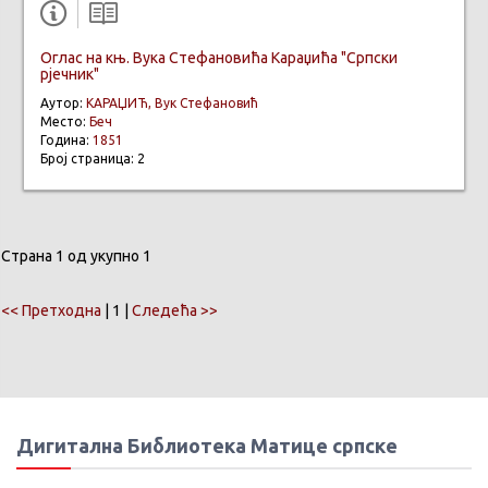
Оглас на књ. Вука Стефановића Караџића "Српски
рјечник"
Аутор:
КАРАЏИЋ, Вук Стефановић
Место:
Беч
Година:
1851
Број страница: 2
Страна 1 од укупно 1
<< Претходна
| 1 |
Следећа >>
Дигитална Библиотека Матице српске