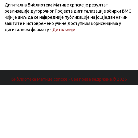
Дигитална Библиотека Матице српске је резултат
реализације дугорочног Пројекта дигитализације збирки БМС
чији је циљ да се највредније публикације на још један начин
заштите и истовремено учине доступним корисницима у
дигиталном формату -
Детаљније
Библиотека Матице српске - Сва права задржана.© 2026