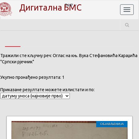
Дигитална БМС
ЋИР
Toggl
naviga
Тражили сте кључну реч: Оглас на књ. Вука Стефановића Караџића
"Српски рјечник"
Укупно пронађено резултата: 1
Приказане резултате можете излистати и по:
ОБЈАВЉЕНИЈА