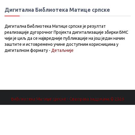
Дигитална Библиотека Матице српске
Дигитална Библиотека Матице српске је резултат
реализације дугорочног Пројекта дигитализације збирки БМС
чији је циљ да се највредније публикације на још један начин
заштите и истовремено учине доступним корисницима у
дигиталном формату -
Детаљније
Библиотека Матице српске - Сва права задржана.© 2026