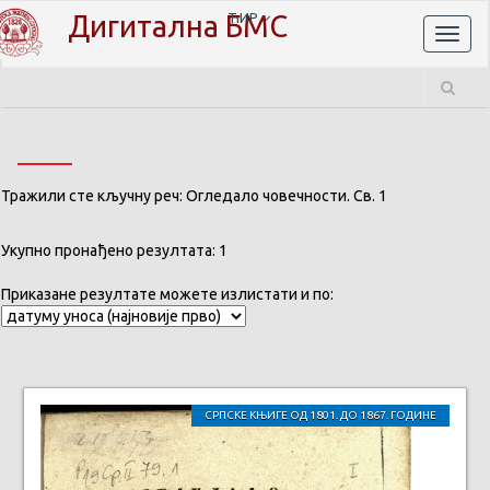
Дигитална БМС
ЋИР
Toggl
naviga
Тражили сте кључну реч: Огледало човечности. Св. 1
Укупно пронађено резултата: 1
Приказане резултате можете излистати и по:
СРПСКЕ КЊИГЕ ОД 1801. ДО 1867. ГОДИНЕ