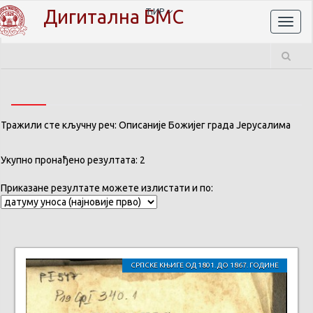
Дигитална БМС
ЋИР
Toggl
naviga
Тражили сте кључну реч: Описаније Божијег града Јерусалима
Укупно пронађено резултата: 2
Приказане резултате можете излистати и по:
СРПСКЕ КЊИГЕ ОД 1801. ДО 1867. ГОДИНЕ