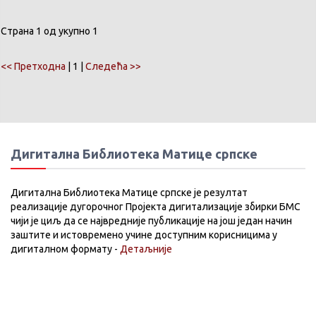
Страна 1 од укупно 1
<< Претходна
| 1 |
Следећа >>
Дигитална Библиотека Матице српске
Дигитална Библиотека Матице српске је резултат
реализације дугорочног Пројекта дигитализације збирки БМС
чији је циљ да се највредније публикације на још један начин
заштите и истовремено учине доступним корисницима у
дигиталном формату -
Детаљније