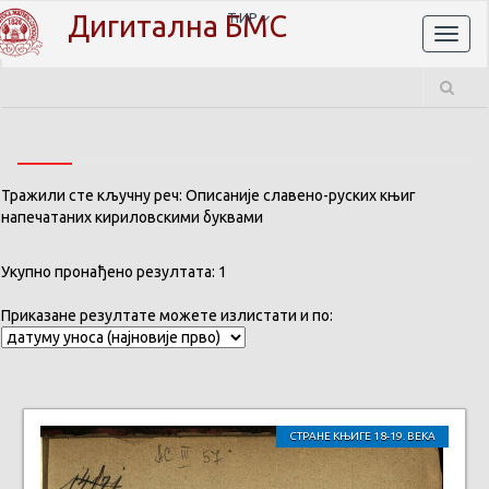
Дигитална БМС
ЋИР
Toggl
naviga
Тражили сте кључну реч: Описаније славено-руских књиг
напечатаних кириловскими буквами
Укупно пронађено резултата: 1
Приказане резултате можете излистати и по:
СТРАНЕ КЊИГЕ 18-19. ВЕКА