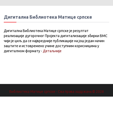
Дигитална Библиотека Матице српске
Дигитална Библиотека Матице српске је резултат
реализације дугорочног Пројекта дигитализације збирки БМС
чији је циљ да се највредније публикације на још један начин
заштите и истовремено учине доступним корисницима у
дигиталном формату -
Детаљније
Библиотека Матице српске - Сва права задржана.© 2026