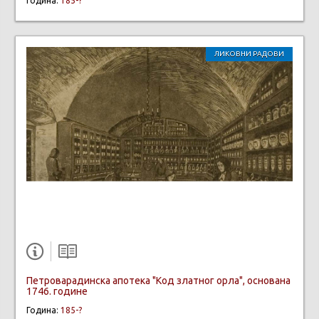
Година:
185-?
ЛИКОВНИ РАДОВИ
Петроварадинска апотека "Код златног орла", основана
1746. године
Година:
185-?