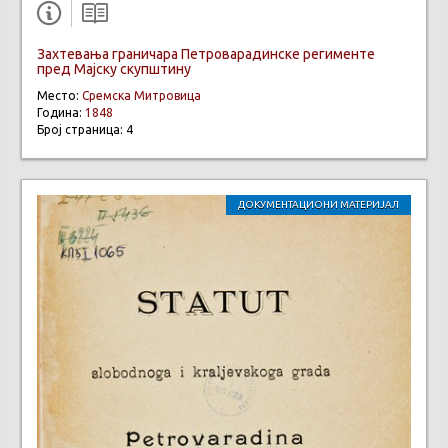
Захтевања граничара Петроварадинске регименте
пред Мајску скупштину
Место:
Сремска Митровица
Година:
1848
Број страница: 4
ДОКУМЕНТАЦИОНИ МАТЕРИЈАЛ