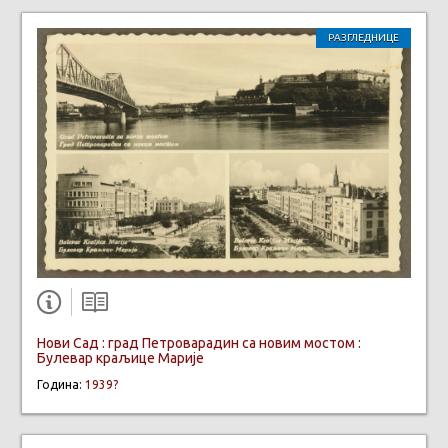
РАЗГЛЕДНИЦЕ
Нови Сад : град Петроварадин са новим мостом :
Булевар краљице Марије
Година:
1939?