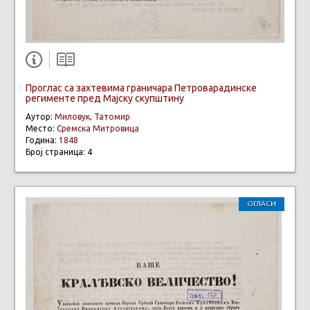
Проглас са захтевима граничара Петроварадинске
регименте пред Мајску скупштину
Аутор:
Миловук, Татомир
Место:
Сремска Митровица
Година:
1848
Број страница: 4
ОГЛАСИ