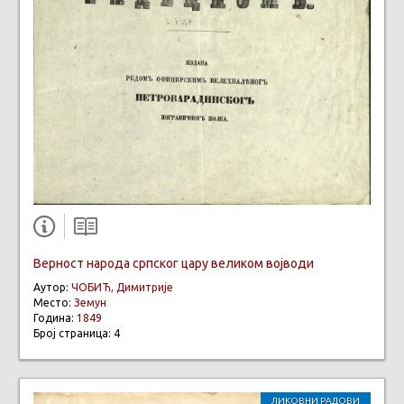
Верност народа српског цару великом војводи
Аутор:
ЧОБИЋ, Димитрије
Место:
Земун
Година:
1849
Број страница: 4
ЛИКОВНИ РАДОВИ