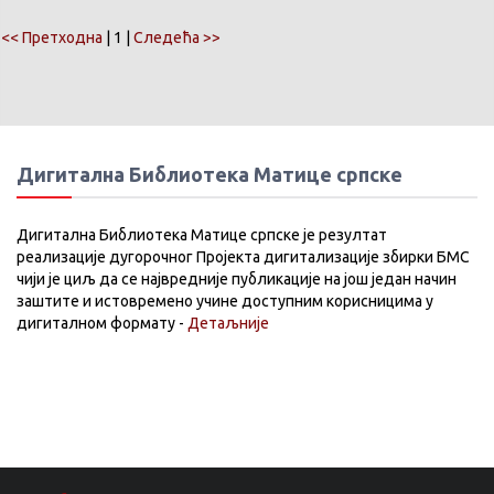
<< Претходна
| 1 |
Следећа >>
Дигитална Библиотека Матице српске
Дигитална Библиотека Матице српске је резултат
реализације дугорочног Пројекта дигитализације збирки БМС
чији је циљ да се највредније публикације на још један начин
заштите и истовремено учине доступним корисницима у
дигиталном формату -
Детаљније