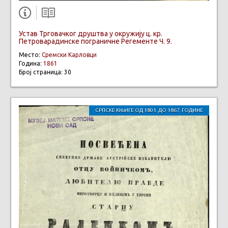
Устав Трговачког друштва у окружију ц. кр.
Петроварадинске пограничне Регементе Ч. 9.
Место:
Сремски Карловци
Година:
1861
Број страница: 30
СРПСКЕ КЊИГЕ ОД 1801. ДО 1867. ГОДИНЕ