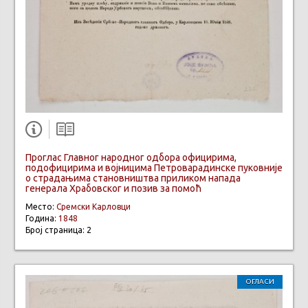
Проглас Главног народног одбора официрима,
подофицирима и војницима Петроварадинске пуковније
о страдањима становништва приликом напада
генерала Храбовског и позив за помоћ
Место:
Сремски Карловци
Година:
1848
Број страница: 2
ОГЛАСИ