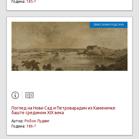
Година:
185-?
ЛИКОВНИ РАДОВИ
Поглед на Нови Сад и Петроварадин из Каменичке
баште средином XIX века
Аутор:
Робок Лудвиг
Година:
186-?