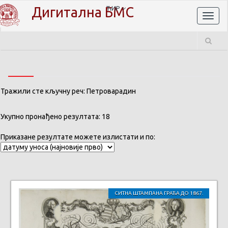
Дигитална БМС
ЋИР
Toggl
naviga
Тражили сте кључну реч: Петроварадин
Укупно пронађено резултата: 18
Приказане резултате можете излистати и по:
СИТНА ШТАМПАНА ГРАЂА ДО 1867.