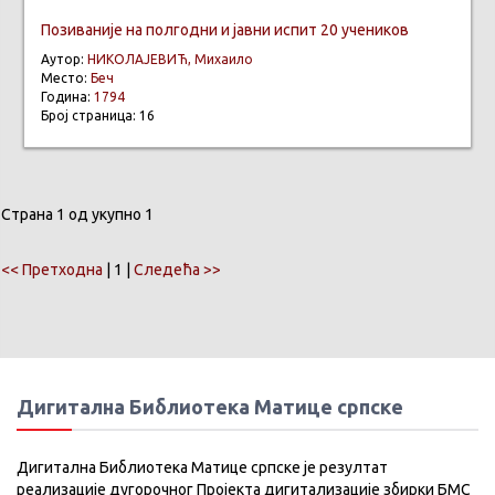
Позиваније на полгодни и јавни испит 20 учеников
Аутор:
НИКОЛАЈЕВИЋ, Михаило
Место:
Беч
Година:
1794
Број страница: 16
Страна 1 од укупно 1
<< Претходна
| 1 |
Следећа >>
Дигитална Библиотека Матице српске
Дигитална Библиотека Матице српске је резултат
реализације дугорочног Пројекта дигитализације збирки БМС