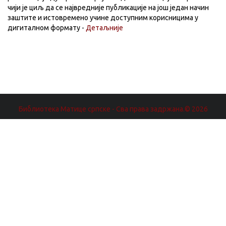
чији је циљ да се највредније публикације на још један начин
заштите и истовремено учине доступним корисницима у
дигиталном формату -
Детаљније
Библиотека Матице српске - Сва права задржана.© 2026