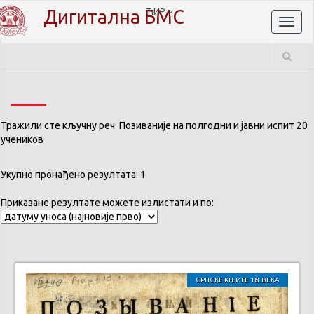
Дигитална БМС
ЋИР
Toggl
naviga
Тражили сте кључну реч: Позиваније на полгодни и јавни испит 20
учеников
Укупно пронађено резултата: 1
Приказане резултате можете излистати и по:
СРПСКЕ КЊИГЕ 18. ВЕКА