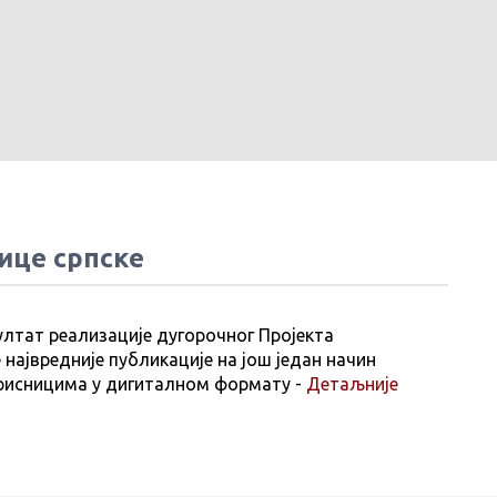
ице српске
ултат реализације дугорочног Пројекта
 највредније публикације на још један начин
рисницима у дигиталном формату -
Детаљније