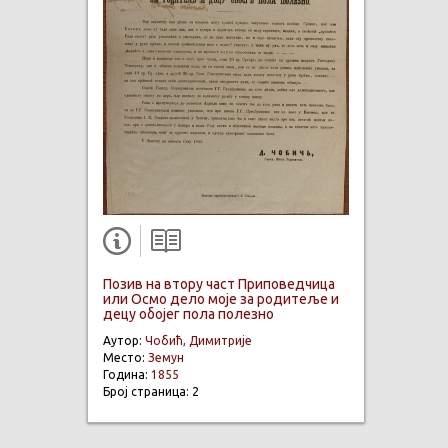
Позив на втору част Приповедчица
или Осмо дело моје за родитеље и
децу обојег пола полезно
Аутор:
Чобић, Димитрије
Место:
Земун
Година:
1855
Број страница: 2