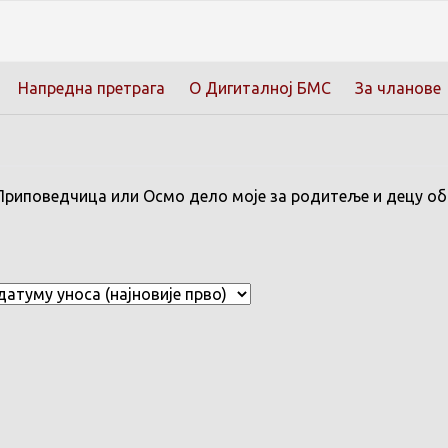
Напредна претрага
О Дигиталној БМС
За чланове
 Приповедчица или Осмо дело моје за родитеље и децу об