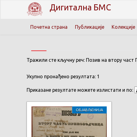
Дигитална БМС
Почетна страна
Публикације
Колекције
Тражили сте кључну реч: Позив на втору част
Укупно пронађено резултата: 1
Приказане резултате можете излистати и по:
ОБЈАВЉЕНИЈА