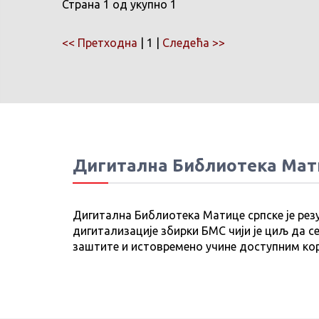
Страна 1 од укупно 1
<< Претходна
| 1 |
Следећа >>
Дигитална Библиотека Мат
Дигитална Библиотека Матице српске је рез
дигитализације збирки БМС чији је циљ да се
заштите и истовремено учине доступним ко