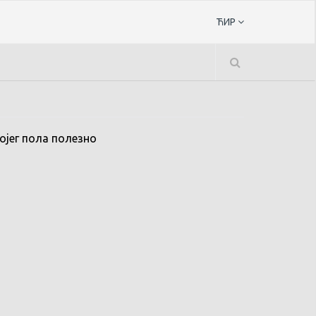
ЋИР
ојег пола полезно