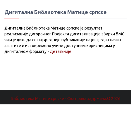
Дигитална Библиотека Матице српске
Дигитална Библиотека Матице српске је резултат
реализације дугорочног Пројекта дигитализације збирки БМС
чији је циљ да се највредније публикације на још један начин
заштите и истовремено учине доступним корисницима у
дигиталном формату -
Детаљније
Библиотека Матице српске - Сва права задржана.© 2026