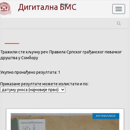
Дигитална БМС
ЋИР
Toggl
naviga
Тражили сте кључну реч: Правила Српског грађанског певачког
друштва у Сомбору
Укупно пронађено резултата: 1
Приказане резултате можете излистати и по:
МУЗИКАЛИЈЕ