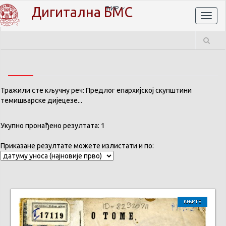
Дигитална БМС
ЋИР
Toggl
naviga
Тражили сте кључну реч: Предлог епархијској скупштини
темишварске дијецезе...
Укупно пронађено резултата: 1
Приказане резултате можете излистати и по:
КЊИГЕ