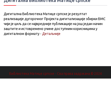
Дигитална Библиотека Матице српске
Дигитална Библиотека Матице српске је резултат
реализације дугорочног Пројекта дигитализације збирки БМС
чији је циљ да се највредније публикације на још један начин
заштите и истовремено учине доступним корисницима у
дигиталном формату -
Детаљније
Библиотека Матице српске - Сва права задржана.© 2026