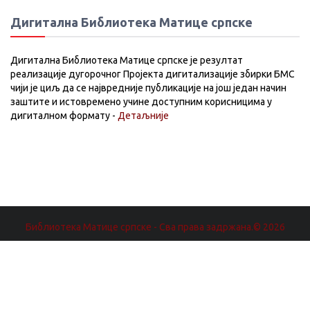
Дигитална Библиотека Матице српске
Дигитална Библиотека Матице српске је резултат
реализације дугорочног Пројекта дигитализације збирки БМС
чији је циљ да се највредније публикације на још један начин
заштите и истовремено учине доступним корисницима у
дигиталном формату -
Детаљније
Библиотека Матице српске - Сва права задржана.© 2026