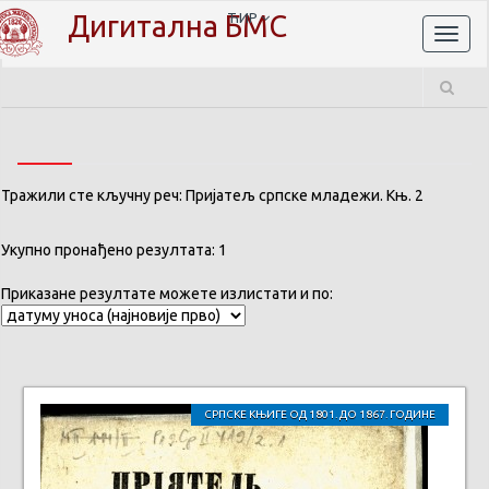
Дигитална БМС
ЋИР
Toggl
naviga
Тражили сте кључну реч: Пријатељ српске младежи. Књ. 2
Укупно пронађено резултата: 1
Приказане резултате можете излистати и по:
СРПСКЕ КЊИГЕ ОД 1801. ДО 1867. ГОДИНЕ