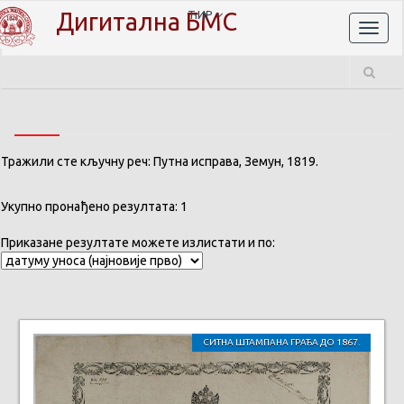
Дигитална БМС
ЋИР
Toggl
naviga
Тражили сте кључну реч: Путна исправа, Земун, 1819.
Укупно пронађено резултата: 1
Приказане резултате можете излистати и по:
СИТНА ШТАМПАНА ГРАЂА ДО 1867.