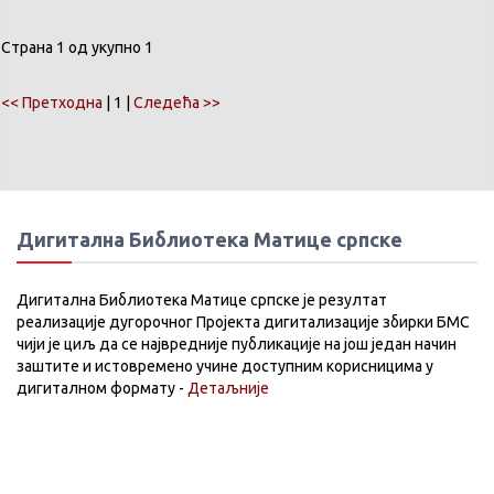
Страна 1 од укупно 1
<< Претходна
| 1 |
Следећа >>
Дигитална Библиотека Матице српске
Дигитална Библиотека Матице српске је резултат
реализације дугорочног Пројекта дигитализације збирки БМС
чији је циљ да се највредније публикације на још један начин
заштите и истовремено учине доступним корисницима у
дигиталном формату -
Детаљније