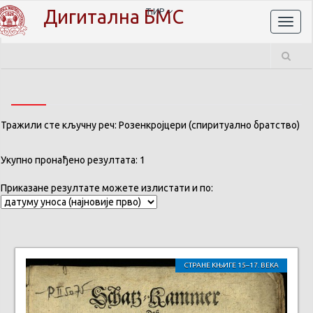
Дигитална БМС
ЋИР
Toggl
naviga
Тражили сте кључну реч: Розенкројцери (спиритуално братство)
Укупно пронађено резултата: 1
Приказане резултате можете излистати и по:
СТРАНЕ КЊИГЕ 15–17. ВЕКА