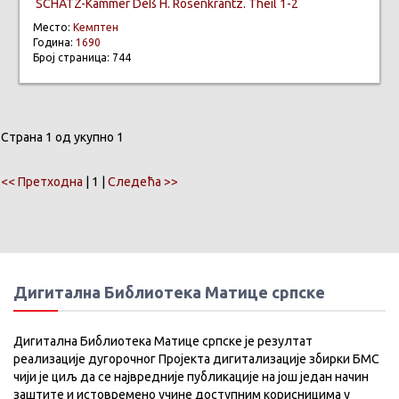
SCHATZ-Kammer Deß H. Rosenkrantz. Theil 1-2
Место:
Кемптен
Година:
1690
Број страница: 744
Страна 1 од укупно 1
<< Претходна
| 1 |
Следећа >>
Дигитална Библиотека Матице српске
Дигитална Библиотека Матице српске је резултат
реализације дугорочног Пројекта дигитализације збирки БМС
чији је циљ да се највредније публикације на још један начин
заштите и истовремено учине доступним корисницима у