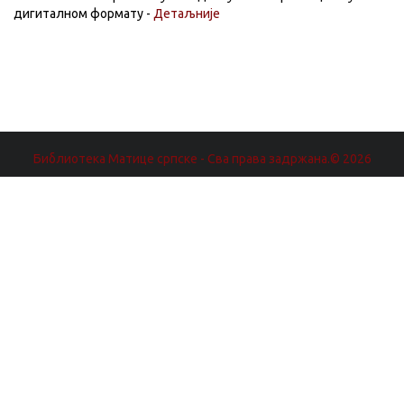
дигиталном формату -
Детаљније
Библиотека Матице српске - Сва права задржана.© 2026