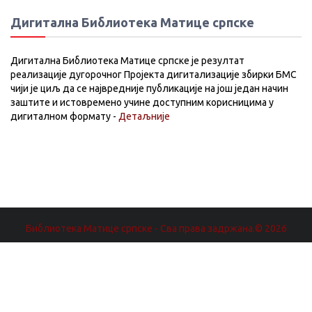
Дигитална Библиотека Матице српске
Дигитална Библиотека Матице српске је резултат
реализације дугорочног Пројекта дигитализације збирки БМС
чији је циљ да се највредније публикације на још један начин
заштите и истовремено учине доступним корисницима у
дигиталном формату -
Детаљније
Библиотека Матице српске - Сва права задржана.© 2026