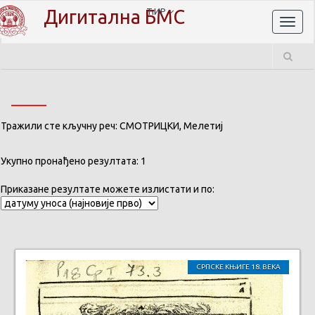
Дигитална БМС
ЋИР
Toggl
naviga
Тражили сте кључну реч: СМОТРИЦКИ, Мелетиј
Укупно пронађено резултата: 1
Приказане резултате можете излистати и по:
СРПСКЕ КЊИГЕ 18. ВЕКА