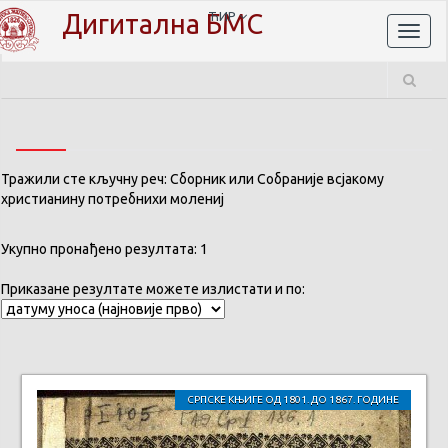
Дигитална БМС
ЋИР
Toggl
naviga
Тражили сте кључну реч: Сборник или Собраније всјакому
христианину потребнихи молениј
Укупно пронађено резултата: 1
Приказане резултате можете излистати и по:
СРПСКЕ КЊИГЕ ОД 1801. ДО 1867. ГОДИНЕ