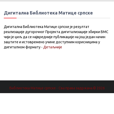
Дигитална Библиотека Матице српске
Дигитална Библиотека Матице српске је резултат
реализације дугорочног Пројекта дигитализације збирки БМС
чији је циљ да се највредније публикације на још један начин
заштите и истовремено учине доступним корисницима у
дигиталном формату -
Детаљније
Библиотека Матице српске - Сва права задржана.© 2026