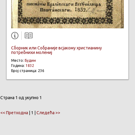
Сборник или Собраније всјакому христианину
потребнихи молениј
Место:
Будим
Година:
1832
Број страница: 236
Страна 1 од укупно 1
<< Претходна
| 1 |
Следећа >>