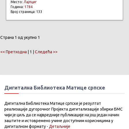
Место:
Лајпциг
Година:
1784
Број страница: 133
Страна 1 од укупно 1
<< Претходна
| 1 |
Следећа >>
Дигитална Библиотека Матице српске
Дигитална Библиотека Матице српске је резултат
реализације дугорочног Пројекта дигитализације збирки БМС
чији је циљ да се највредније публикације на још један начин
заштите и истовремено учине доступним корисницима у
дигиталном формату -
Детаљније