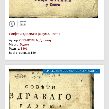
Совјети здраваго разума. Част 1
Аутор:
ОБРАДОВИЋ, Доситеј
Место:
Будим
Година:
1806
Број страница: 160
СРПСКЕ КЊИГЕ ОД 1801. ДО 1867. ГОДИНЕ