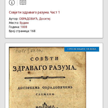
Совјети здраваго разума. Част 1
Аутор:
ОБРАДОВИЋ, Доситеј
Место:
Будим
Година:
1808
Број страница: 168
СРПСКЕ КЊИГЕ 18. ВЕКА