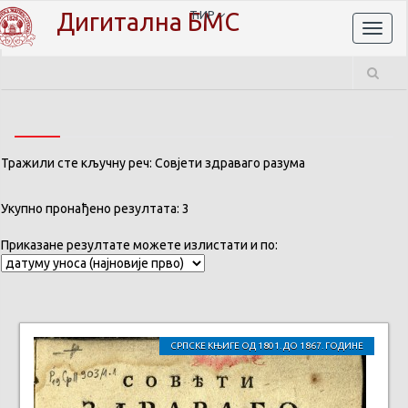
Дигитална БМС
ЋИР
Toggl
naviga
Тражили сте кључну реч: Совјети здраваго разума
Укупно пронађено резултата: 3
Приказане резултате можете излистати и по:
СРПСКЕ КЊИГЕ ОД 1801. ДО 1867. ГОДИНЕ