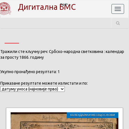
Дигитална БМС
ЋИР
Toggl
naviga
Тражили сте кључну реч: Србско-народна светковина : календар
за просту 1866. годину
Укупно пронађено резултата: 1
Приказане резултате можете излистати и по:
КАЛЕНДАРИ И МЕСЕЦОСЛОВИ