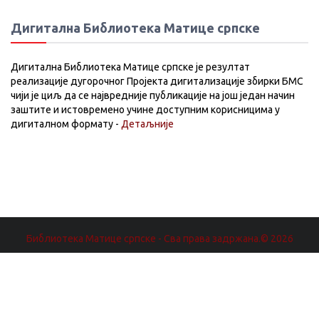
Дигитална Библиотека Матице српске
Дигитална Библиотека Матице српске је резултат
реализације дугорочног Пројекта дигитализације збирки БМС
чији је циљ да се највредније публикације на још један начин
заштите и истовремено учине доступним корисницима у
дигиталном формату -
Детаљније
Библиотека Матице српске - Сва права задржана.© 2026