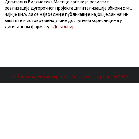
Дигитална Библиотека Матице српске је резултат
реализације дугорочног Пројекта дигитализације збирки БМС
чији је циљ да се највредније публикације на још један начин
заштите и истовремено учине доступним корисницима у
дигиталном формату -
Детаљније
Библиотека Матице српске - Сва права задржана.© 2026