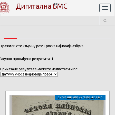
Дигитална БМС
ЋИР
Toggl
naviga
Тражили сте кључну реч: Српска најновија азбука
Укупно пронађено резултата: 1
Приказане резултате можете излистати и по:
СИТНА ШТАМПАНА ГРАЂА ДО 1867.