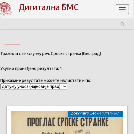
Дигитална БМС
ЋИР
Toggl
naviga
Тражили сте кључну реч: Српска странка (Београд)
Укупно пронађено резултата: 1
Приказане резултате можете излистати и по:
ДОКУМЕНТАЦИОНИ МАТЕРИЈАЛ