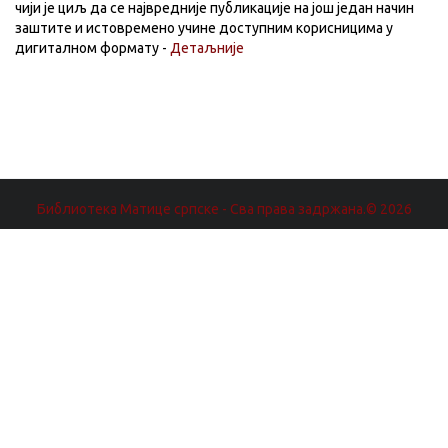
чији је циљ да се највредније публикације на још један начин
заштите и истовремено учине доступним корисницима у
дигиталном формату -
Детаљније
Библиотека Матице српске - Сва права задржана.© 2026