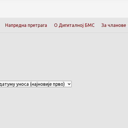
Напредна претрага
О Дигиталној БМС
За чланове