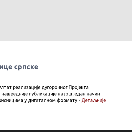
ице српске
ултат реализације дугорочног Пројекта
 највредније публикације на још један начин
рисницима у дигиталном формату -
Детаљније