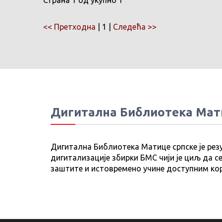
Страна 1 од укупно 1
<< Претходна
| 1 |
Следећа >>
Дигитална Библиотека Мат
Дигитална Библиотека Матице српске је рез
дигитализације збирки БМС чији је циљ да се
заштите и истовремено учине доступним ко