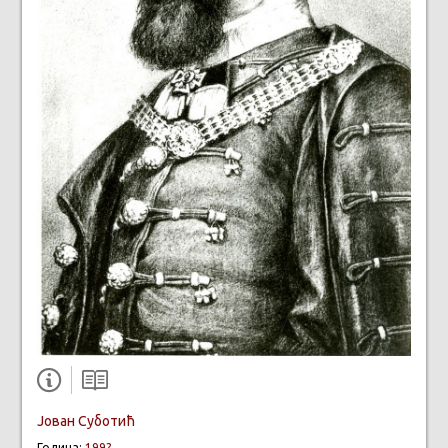
Јован Суботић
Година:
199?