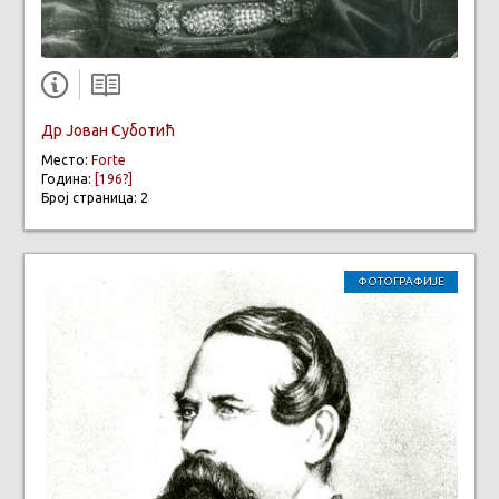
Др Јован Суботић
Место:
Forte
Година:
[196?]
Број страница: 2
ФОТОГРАФИЈЕ