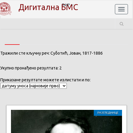
Дигитална БМС
ЋИР
Toggl
naviga
Тражили сте кључну реч: Суботић, Јован, 1817-1886
Укупно пронађено резултата: 2
Приказане резултате можете излистати и по:
РАЗГЛЕДНИЦЕ