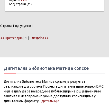
Број страница: 2
Страна 1 од укупно 1
<< Претходна
| 1 |
Следећа >>
Дигитална Библиотека Матице српске
Дигитална Библиотека Матице српске је резултат
реализације дугорочног Пројекта дигитализације збирки БМС
чији је циљ да се највредније публикације на још један начин
заштите и истовремено учине доступним корисницима у
дигиталном формату -
Детаљније