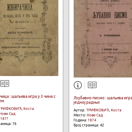
ица : шаљива игра у 3 чина с
Љубавно писмо : шаљива игра
ем
једној радњи
ТРИФКОВИЋ, Коста
Аутор:
ТРИФКОВИЋ, Коста
Нови Сад
Место:
Нови Сад
:
187?
Година:
1874
раница: 76
Број страница: 42