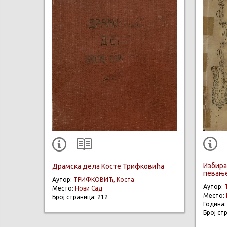
Избирач
Драмска дела Косте Трифковића
певањ
Аутор:
ТРИФКОВИЋ, Коста
Аутор:
Место:
Нови Сад
Место:
Број страница: 212
Година
Број ст