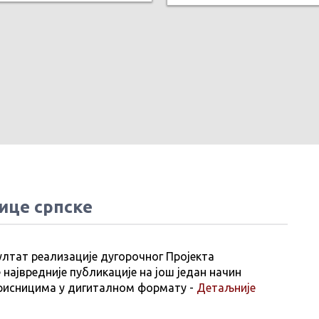
ице српске
ултат реализације дугорочног Пројекта
 највредније публикације на још један начин
рисницима у дигиталном формату -
Детаљније