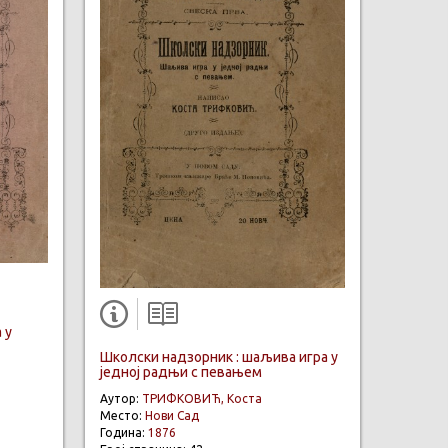
 у
Школски надзорник : шаљива игра у
једној радњи с певањем
Аутор:
ТРИФКОВИЋ, Коста
Место:
Нови Сад
Година:
1876