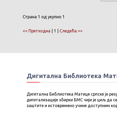
Страна 1 од укупно 1
<< Претходна
| 1 |
Следећа >>
Дигитална Библиотека Мат
Дигитална Библиотека Матице српске је рез
дигитализације збирки БМС чији је циљ да се
заштите и истовремено учине доступним ко