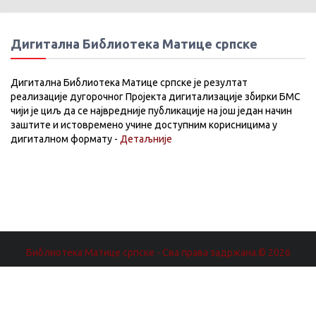
Дигитална Библиотека Матице српске
Дигитална Библиотека Матице српске је резултат
реализације дугорочног Пројекта дигитализације збирки БМС
чији је циљ да се највредније публикације на још један начин
заштите и истовремено учине доступним корисницима у
дигиталном формату -
Детаљније
Библиотека Матице српске - Сва права задржана.© 2026