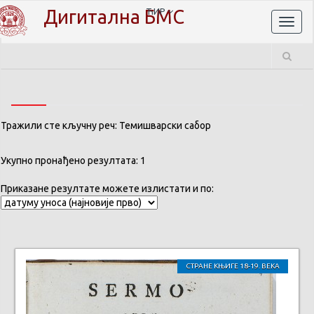
Дигитална БМС
ЋИР
Toggl
naviga
Тражили сте кључну реч: Темишварски сабор
Укупно пронађено резултата: 1
Приказане резултате можете излистати и по:
СТРАНЕ КЊИГЕ 18-19. ВЕКА