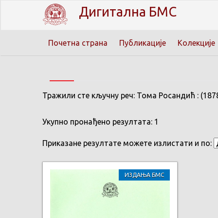
Дигитална БМС
Почетна страна
Публикације
Колекције
Тражили сте кључну реч: Тома Росандић : (187
Укупно пронађено резултата: 1
Приказане резултате можете излистати и по:
ИЗДАЊА БМС