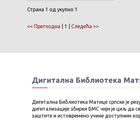
Страна 1 од укупно 1
<< Претходна
| 1 |
Следећа >>
Дигитална Библиотека Мат
Дигитална Библиотека Матице српске је рез
дигитализације збирки БМС чији је циљ да се
заштите и истовремено учине доступним ко