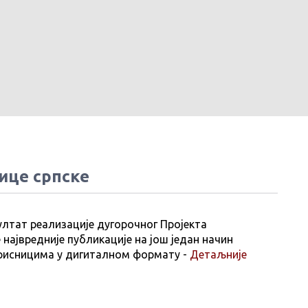
ице српске
ултат реализације дугорочног Пројекта
 највредније публикације на још један начин
рисницима у дигиталном формату -
Детаљније