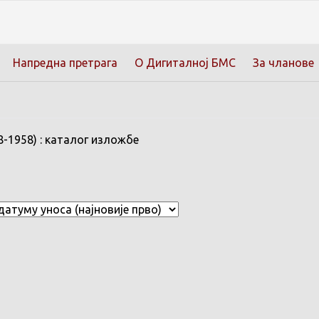
Напредна претрага
О Дигиталној БМС
За чланове
8-1958) : каталог изложбе