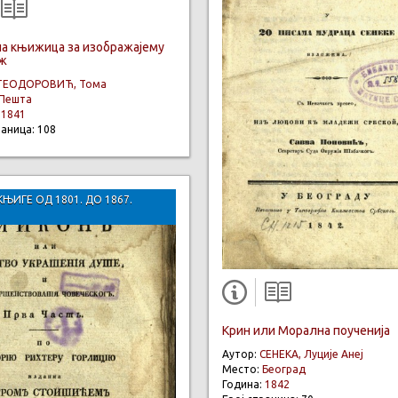
а књижица за изображајему
ж
ТЕОДОРОВИЋ, Тома
Пешта
:
1841
раница: 108
КЊИГЕ ОД 1801. ДО 1867.
Крин или Морална поученија
Аутор:
СЕНЕКА, Луције Анеј
Место:
Београд
Година:
1842