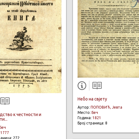
Небо на свјету
Аутор:
ПОПОВИЋ, Јевта
Место:
Беч
дство к честности и
Година:
1821
и...
Број страница: 8
Беч
:
1777
раница: 272