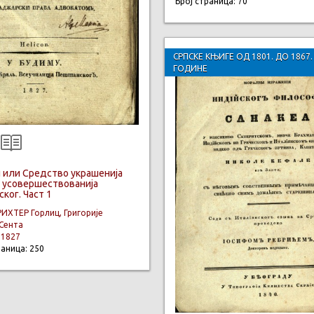
Број страница: 70
СРПСКЕ КЊИГЕ ОД 1801. ДО 1867.
ГОДИНЕ
 или Средство украшенија
 усовершествованија
ког. Част 1
РИХТЕР Горлиц, Григорије
Сента
:
1827
раница: 250