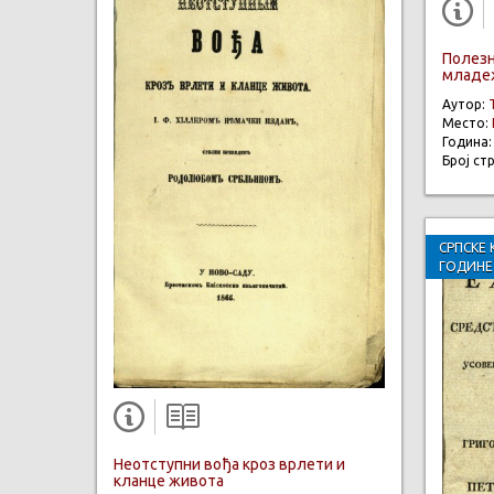
Полезн
младе
Аутор:
Место:
Година
Број ст
СРПСКЕ 
ГОДИНЕ
Неотступни вођа кроз врлети и
кланце живота