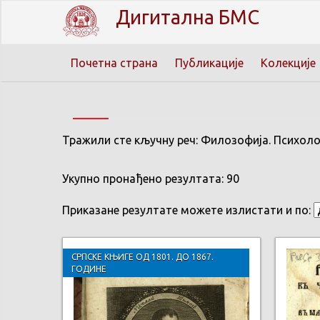
Дигитална БМС
Почетна страна
Публикације
Колекције
Тражили сте кључну реч: Филозофија. Психолог
Укупно пронађено резултата: 90
Приказане резултате можете излистати и по:
СРПСКЕ КЊИГЕ ОД 1801. ДО 1867.
ГОДИНЕ