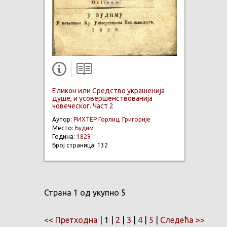
Еликон или Средство украшенија
душе, и усовершенствованија
човеческог. Част 2
Аутор:
РИХТЕР Горлиц, Григорије
Место:
Будим
Година:
1829
Број страница: 132
Страна 1 од укупно 5
<< Претходна
| 1 |
2
|
3
|
4
|
5
|
Следећа >>