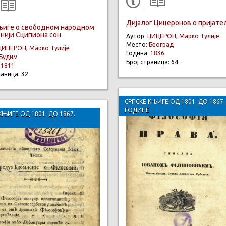
Дијалог Цицеронов о пријат
књиге о свободном народном
нији Сципиона сон
Аутор:
ЦИЦЕРОН, Марко Тулије
Место:
Београд
ЦИЦЕРОН, Марко Тулије
Година:
1836
Будим
Број страница: 64
:
1811
раница: 32
СРПСКЕ КЊИГЕ ОД 1801. ДО 1867.
ГОДИНЕ
КЊИГЕ ОД 1801. ДО 1867.