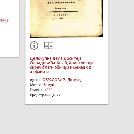
нија
Целокупна дела Доситеја
Обрадовића. Књ. 8, Христоитија
сиреч благи обичаји и Венац од
алфавита
Аутор:
ОБРАДОВИЋ, Доситеј
Место:
Земун
Година:
1850
Број страница: 72