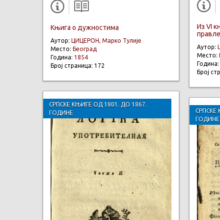
Из VI 
Књига о дужностима
правле
Аутор:
ЦИЦЕРОН, Марко Тулије
Аутор:
Место:
Београд
Место:
Година:
1854
Година
Број страница: 172
Број ст
СРПСКЕ КЊИГЕ ОД 1801. ДО 1867.
СРПСКЕ 
ГОДИНЕ
ГОДИНЕ