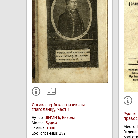
Логика сербскаго јазика на
глаголанију. Част 1
Руково
Аутор:
ШИМИЋ, Никола
правост
Место:
Будим
Место:
Година:
1808
Година
Број страница: 292
Број ст