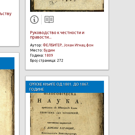
ељству
Руководство к честности и
правости...
Аутор:
ФЕЛБИГЕР, Јохан Игнац фон
Место:
Будим
Година:
1809
Број страница: 272
СРПСКЕ КЊИГЕ ОД 1801. ДО 1867.
ГОДИНЕ