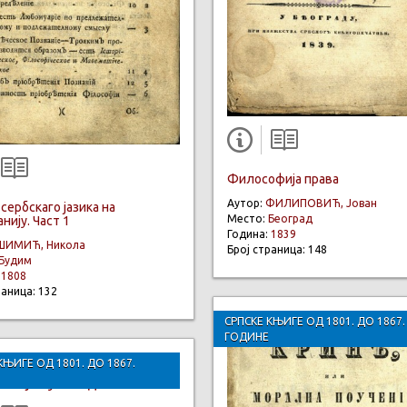
Философија права
Аутор:
ФИЛИПОВИЋ, Јован
сербскаго јазика на
Место:
Београд
нију. Част 1
Година:
1839
ШИМИЋ, Никола
Број страница: 148
Будим
:
1808
раница: 132
СРПСКЕ КЊИГЕ ОД 1801. ДО 1867.
ГОДИНЕ
КЊИГЕ ОД 1801. ДО 1867.