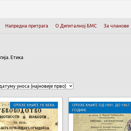
Напредна претрага
О Дигиталној БМС
За чланове
ија. Етика
СРПСКЕ КЊИГЕ 18. ВЕКА
СРПСКЕ КЊИГЕ ОД 1801. ДО 1867.
ГОДИНЕ