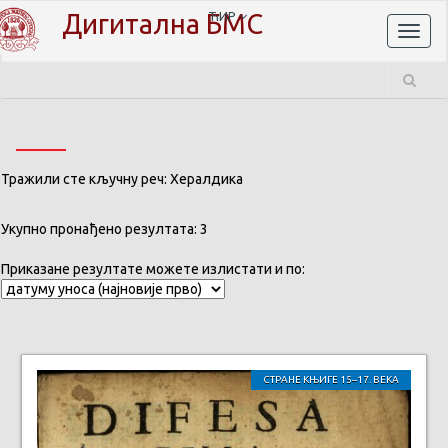
Дигитална БМС
ЋИР
Toggl
naviga
Тражили сте кључну реч: Хералдика
Укупно пронађено резултата: 3
Приказане резултате можете излистати и по:
СТРАНЕ КЊИГЕ 15–17. ВЕКА