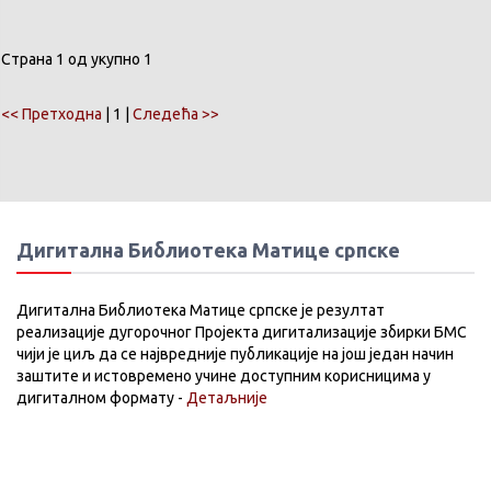
Страна 1 од укупно 1
<< Претходна
| 1 |
Следећа >>
Дигитална Библиотека Матице српске
Дигитална Библиотека Матице српске је резултат
реализације дугорочног Пројекта дигитализације збирки БМС
чији је циљ да се највредније публикације на још један начин
заштите и истовремено учине доступним корисницима у
дигиталном формату -
Детаљније