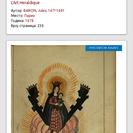
L'Art Heraldique
Аутор:
BARON, Jules, 16??-1691
Место:
Париз
Година:
1678
Број страница: 230
РУКОПИСНЕ КЊИГЕ