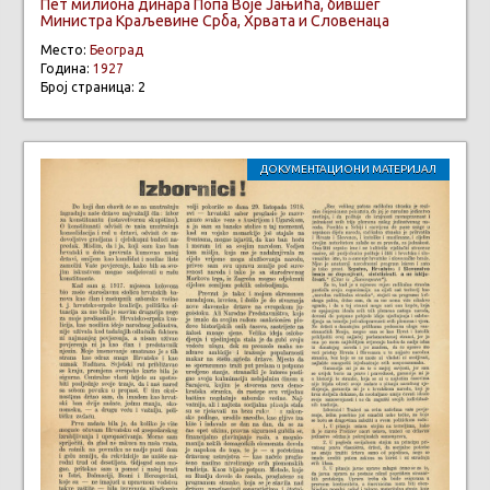
Пет милиона динара Попа Воје Јањића, бившег
Министра Краљевине Срба, Хрвата и Словенаца
Место:
Београд
Година:
1927
Број страница: 2
ДОКУМЕНТАЦИОНИ МАТЕРИЈАЛ