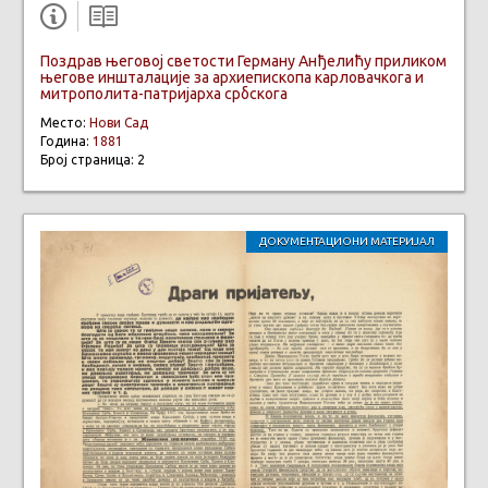
Поздрав његовој светости Герману Анђелићу приликом
његове иншталације за архиепископа карловачкога и
митрополита-патријарха србскога
Место:
Нови Сад
Година:
1881
Број страница: 2
ДОКУМЕНТАЦИОНИ МАТЕРИЈАЛ