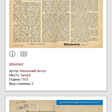
Izbornici!
Аутор:
Михаловић Антун
Место:
Загреб
Година:
1920
Број страница: 2
ДОКУМЕНТАЦИОНИ МАТЕРИЈАЛ