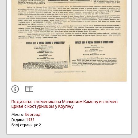
Подизање споменика на Мачковом Камену и спомен
цркве с костурницом у Крупњу
Место:
Београд
Година:
193?
Број страница: 2