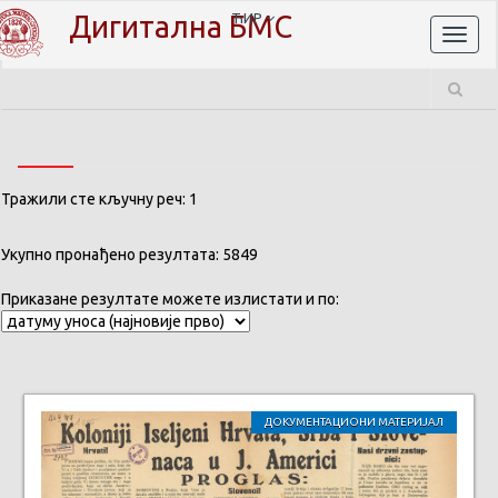
Дигитална БМС
ЋИР
Toggl
naviga
Тражили сте кључну реч: 1
Укупно пронађено резултата: 5849
Приказане резултате можете излистати и по:
ДОКУМЕНТАЦИОНИ МАТЕРИЈАЛ