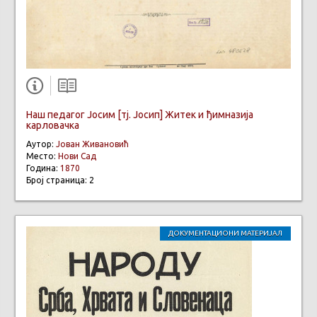
Наш педагог Јосим [тј. Јосип] Житек и ђимназија
карловачка
Аутор:
Јован Живановић
Место:
Нови Сад
Година:
1870
Број страница: 2
ДОКУМЕНТАЦИОНИ МАТЕРИЈАЛ