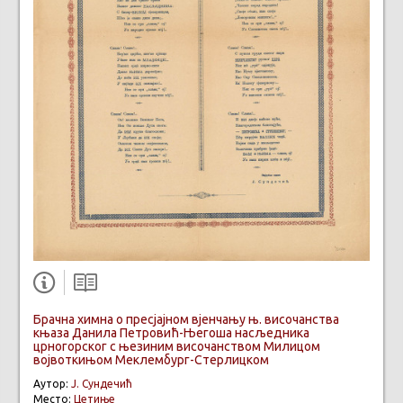
Брачна химна о пресјајном вјенчању њ. височанства
књаза Данила Петровић-Његоша насљедника
црногорског с њезиним височанством Милицом
војвоткињом Меклембург-Стерлицком
Аутор:
Ј. Сундечић
Место:
Цетиње