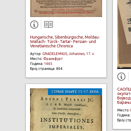
Hungarische, Sibenbürgische, Moldau-
Wallach- Türck- Tartar- Persian- und
Venetianische Chronica
Аутор:
GRADELEHNUS, Johannes, 17. v.
Место:
Франкфурт
Година:
1665
Број страница: 804
САОПШ
СТРАНЕ КЊИГЕ 15–17. ВЕКА
окупат
Војводи
Барањ
Место:
Година
Број ст