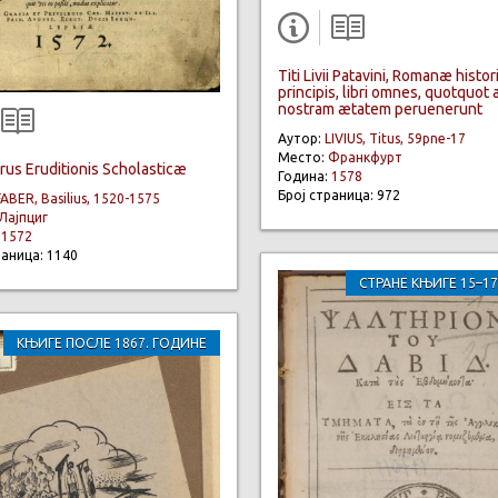
Titi Livii Patavini, Romanæ histo
principis, libri omnes, quotquot 
nostram ætatem peruenerunt
Аутор:
LIVIUS, Titus, 59pne-17
Место:
Франкфурт
us Eruditionis Scholasticæ
Година:
1578
Број страница: 972
FABER, Basilius, 1520-1575
Лајпциг
:
1572
раница: 1140
СТРАНЕ КЊИГЕ 15–17
КЊИГЕ ПОСЛЕ 1867. ГОДИНЕ