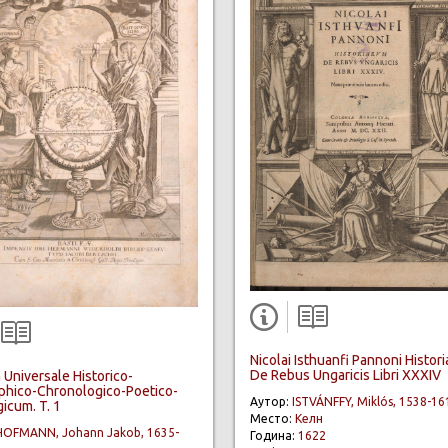
Nicolai Isthuanfi Pannoni Histor
De Rebus Ungaricis Libri XXXIV
 Universale Historico-
phico-Chronologico-Poetico-
Аутор:
ISTVÁNFFY, Miklós, 1538-16
gicum. T. 1
Место:
Келн
HOFMANN, Johann Jakob, 1635-
Година:
1622