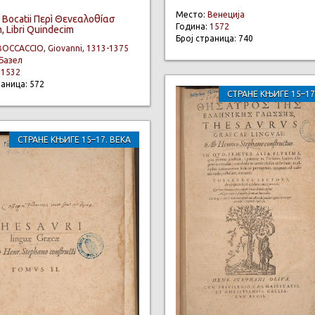
Место:
Венеција
 Bocatii Περì Θενεαλοθíασ
Година:
1572
 Libri Quindecim
Број страница: 740
BOCCACCIO, Giovanni, 1313-1375
Базел
:
1532
раница: 572
СТРАНЕ КЊИГЕ 15–17
СТРАНЕ КЊИГЕ 15–17. ВЕКА