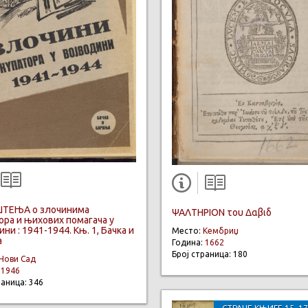
ТЕЊА о злочинима
ΨΑΛΤΗΡΙΟΝ του Δαβιδ
ора и њихових помагача у
ни : 1941-1944. Књ. 1, Бачка и
Место:
Кембриџ
а
Година:
1662
Број страница: 180
Нови Сад
:
1946
раница: 346