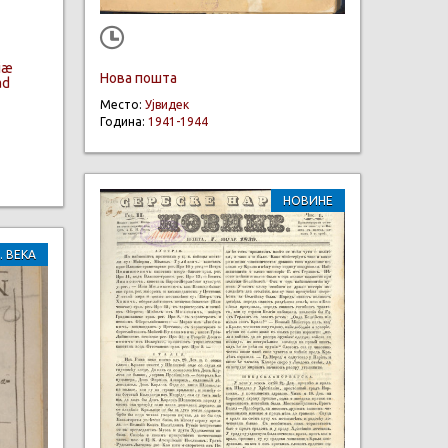
riæ
Нова пошта
ad
Место:
Ујвидек
Година:
1941-1944
НОВИНЕ
. ВЕКА