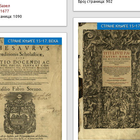
Број страница: 902
Базел
:
1677
раница: 1090
СТРАНЕ КЊИГЕ 15–17
СТРАНЕ КЊИГЕ 15–17. ВЕКА