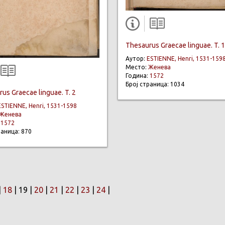
Thesaurus Graecae linguae. T. 1
Аутор:
ESTIENNE, Henri, 1531-159
Место:
Женева
Година:
1572
Број страница: 1034
us Graecae linguae. T. 2
ESTIENNE, Henri, 1531-1598
Женева
:
1572
раница: 870
|
18
| 19 |
20
|
21
|
22
|
23
|
24
|