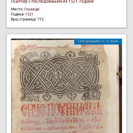
Псалтир с последовањем из 1521. године
Место:
Горажде
Година:
1521
Број страница: 715
СРПСКЕ КЊИГЕ 15–17. ВЕКА