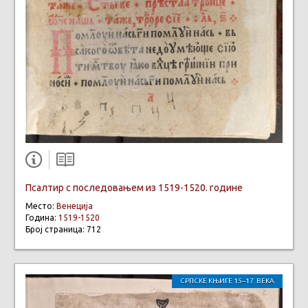
Псалтир с последовањем из 1519-1520. године
Место:
Венеција
Година:
1519-1520
Број страница: 712
СРПСКЕ КЊИГЕ 15–17. ВЕКА