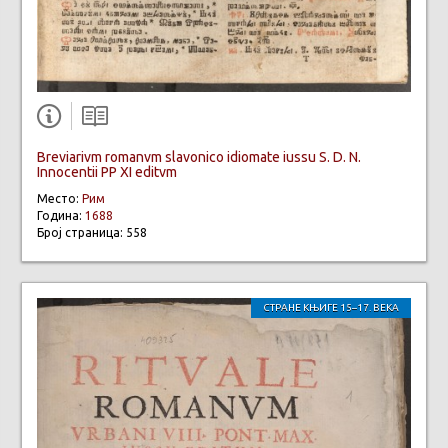
Breviarivm romanvm slavonico idiomate iussu S. D. N.
Innocentii PP XI editvm
Место:
Рим
Година:
1688
Број страница: 558
СТРАНЕ КЊИГЕ 15–17. ВЕКА