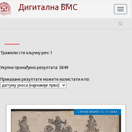
Дигитална БМС
ЋИР
Toggl
naviga
Тражили сте кључну реч: 1
Укупно пронађено резултата: 5849
Приказане резултате можете излистати и по:
СТРАНЕ КЊИГЕ 15–17. ВЕКА