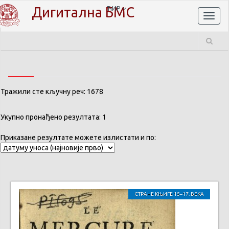
Дигитална БМС
ЋИР
Toggl
naviga
Тражили сте кључну реч: 1678
Укупно пронађено резултата: 1
Приказане резултате можете излистати и по:
СТРАНЕ КЊИГЕ 15–17. ВЕКА