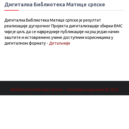
Дигитална Библиотека Матице српске
Дигитална Библиотека Матице српске је резултат
реализације дугорочног Пројекта дигитализације збирки БМС
чији је циљ да се највредније публикације на још један начин
заштите и истовремено учине доступним корисницима у
дигиталном формату -
Детаљније
Библиотека Матице српске - Сва права задржана.© 2026