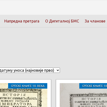
Напредна претрага
О Дигиталној БМС
За чланове
СРПСКЕ КЊИГЕ 18. ВЕКА
СРПСКЕ КЊИГЕ 18