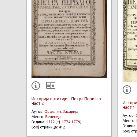
Историја о житији... Петра Перваго.
Историј
Част 2
Част 1
Аутор:
Орфелин, Захарија
Аутор:
Место:
Венеција
Место:
Година:
1772 [тј. 1774-1779]
Година
Број страница: 412
Број ст