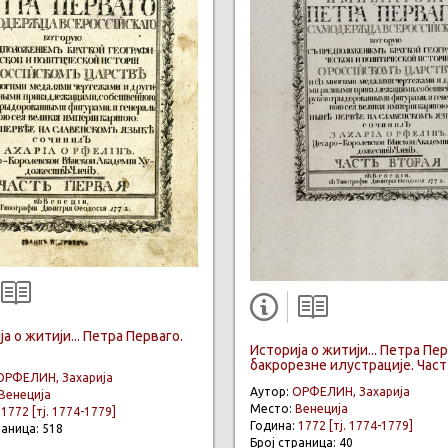
а о житији... Петра Перваго.
Историја о житији... Петра Пер
бакрорезне илустрације. Част
ОРФЕЛИН, Захарија
Аутор:
ОРФЕЛИН, Захарија
Венеција
Место:
Венеција
:
1772 [тј. 1774-1779]
Година:
1772 [тј. 1774-1779]
раница: 518
Број страница: 40