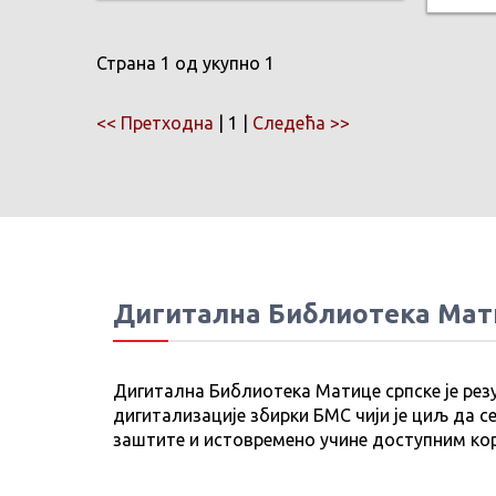
Страна 1 од укупно 1
<< Претходна
| 1 |
Следећа >>
Дигитална Библиотека Мат
Дигитална Библиотека Матице српске је рез
дигитализације збирки БМС чији је циљ да се
заштите и истовремено учине доступним ко