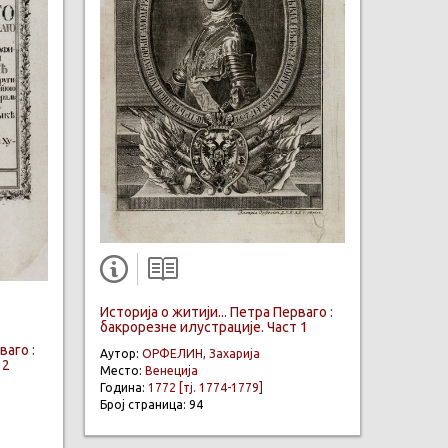
Историја о житији... Петра Перваго :
бакрорезне илустрације. Част 1
ваго :
Аутор:
ОРФЕЛИН, Захарија
 2
Место:
Венеција
Година:
1772 [тј. 1774-1779]
Број страница: 94