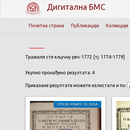
Дигитална БМС
Почетна страна
Публикације
Колекције
Тражили сте кључну реч: 1772 [тј. 1774-1779]
Укупно пронађено резултата: 4
Приказане резултате можете излистати и по:
СРПСКЕ КЊИГЕ 18. ВЕКА