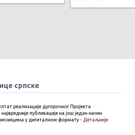
ице српске
ултат реализације дугорочног Пројекта
 највредније публикације на још један начин
рисницима у дигиталном формату -
Детаљније