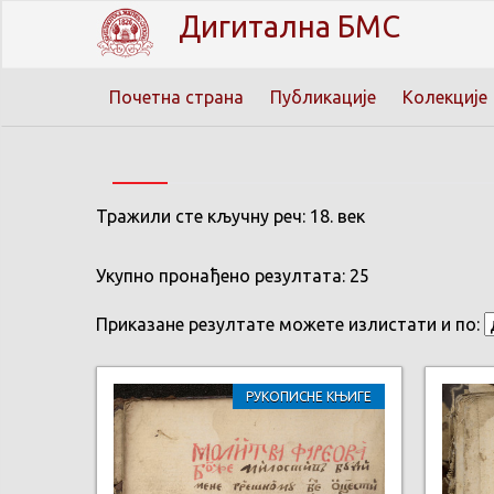
Дигитална БМС
Почетна страна
Публикације
Колекције
Тражили сте кључну реч: 18. век
Укупно пронађено резултата: 25
Приказане резултате можете излистати и по:
РУКОПИСНЕ КЊИГЕ