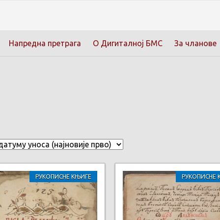
Напредна претрага
О Дигиталној БМС
За чланове
РУКОПИСНЕ КЊИГЕ
РУКОПИСНЕ 