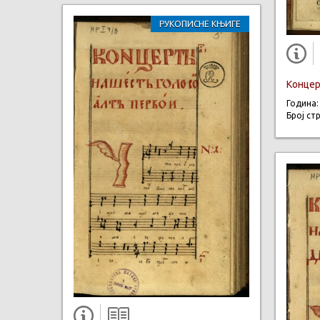
РУКОПИСНЕ КЊИГЕ
Концерт
Година
Број ст