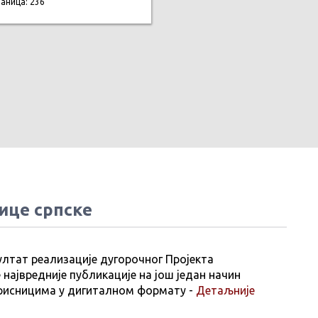
раница: 236
ице српске
ултат реализације дугорочног Пројекта
 највредније публикације на још један начин
рисницима у дигиталном формату -
Детаљније