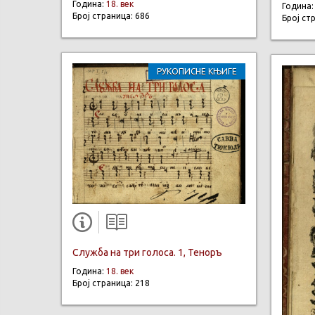
Година:
18. век
Година
Број страница: 686
Број ст
РУКОПИСНЕ КЊИГЕ
Служба на три голоса. 1, Теноръ
Година:
18. век
Број страница: 218