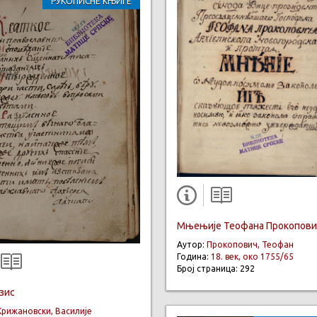
РУКОПИСНЕ КЊИГЕ
Мњењије Теофана Прокопови
Аутор:
Прокопович, Теофан
Година:
18. век, око 1755/65
Број страница: 292
зис
Крижановски, Василије