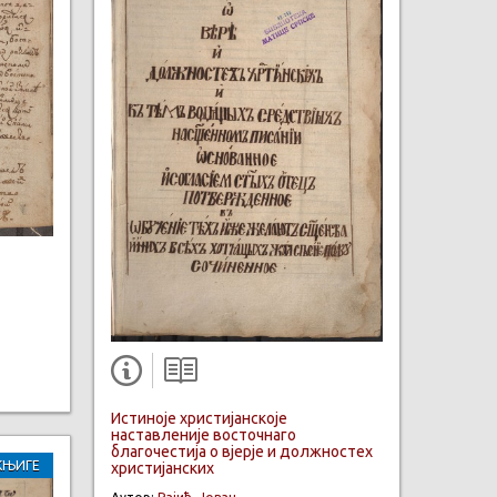
Истиноје христијанскоје
наставленије восточнаго
благочестија о вјерје и должностех
КЊИГЕ
христијанских