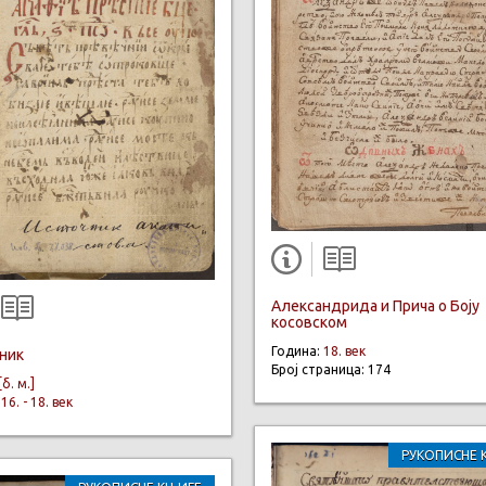
Александрида и Прича о Боју
косовском
Година:
18. век
ник
Број страница: 174
[б. м.]
:
16. - 18. век
РУКОПИСНЕ 