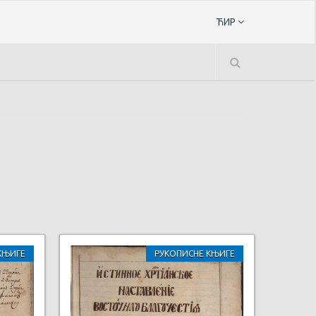
ЋИР
КЊИГЕ
РУКОПИСНЕ КЊИГЕ