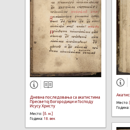
Акатис
Дневна последовања са акатистима
Пресветој Богородици и Господу
Место:
Исусу Христу
Година
Место:
[б. м.]
Година:
18. век