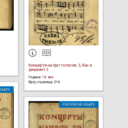
Концерти на пјат голосов. 5, Бас и
дишкант 2
Година:
18. век
Број страница: 216
КЊИГЕ
РУКОПИСНЕ КЊИГЕ