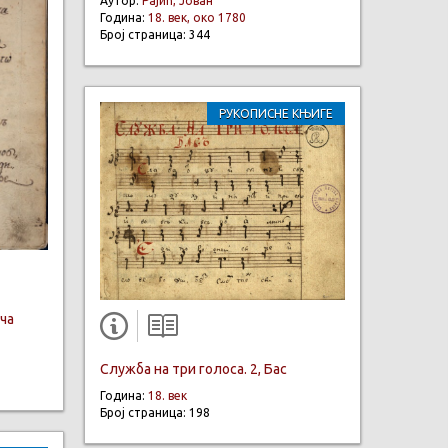
Аутор:
Рајић, Јован
Година:
18. век, око 1780
Број страница: 344
РУКОПИСНЕ КЊИГЕ
ча
Служба на три голоса. 2, Бас
Година:
18. век
Број страница: 198