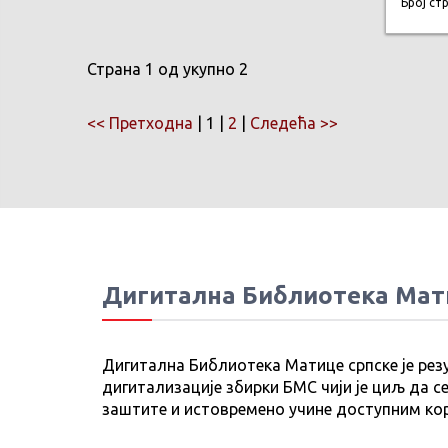
Број ст
Страна 1 од укупно 2
<< Претходна
| 1 |
2
|
Следећа >>
Дигитална Библиотека Мат
Дигитална Библиотека Матице српске је рез
дигитализације збирки БМС чији је циљ да се
заштите и истовремено учине доступним ко