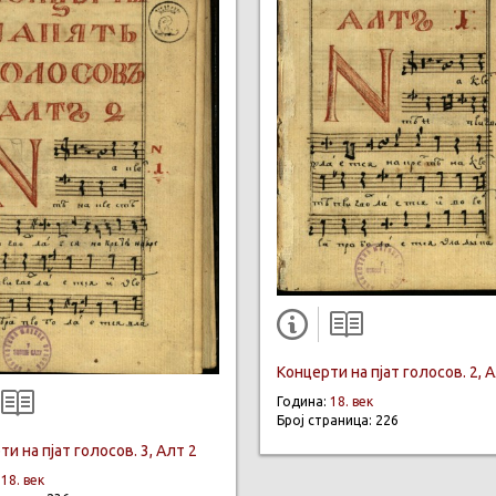
Концерти на пјат голосов. 2, 
Година:
18. век
Број страница: 226
и на пјат голосов. 3, Алт 2
:
18. век