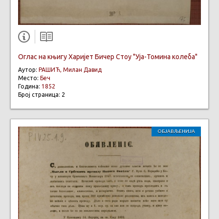
Оглас на књигу Харијет Бичер Стоу "Уја-Томина колеба"
Аутор:
РАШИЋ, Милан Давид
Место:
Беч
Година:
1852
Број страница: 2
ОБЈАВЉЕНИЈА