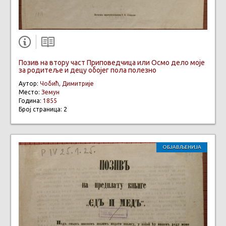
Позив на втору част Приповедчица или Осмо дело моје
за родитеље и децу обојег пола полезно
Аутор:
Чобић, Димитрије
Место:
Земун
Година:
1855
Број страница: 2
ОБЈАВЉЕНИЈА