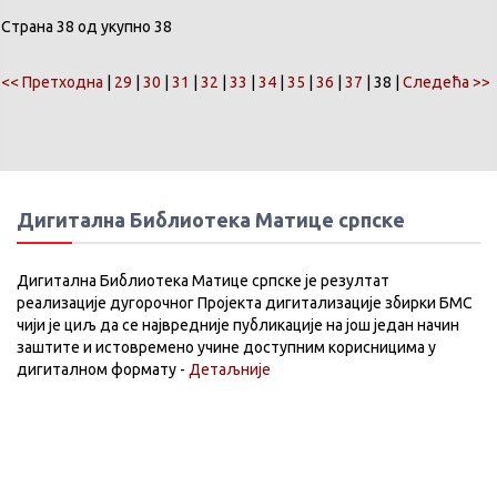
Страна 38 од укупно 38
<< Претходна
|
29
|
30
|
31
|
32
|
33
|
34
|
35
|
36
|
37
| 38 |
Следећа >>
Дигитална Библиотека Матице српске
Дигитална Библиотека Матице српске је резултат
реализације дугорочног Пројекта дигитализације збирки БМС
чији је циљ да се највредније публикације на још један начин
заштите и истовремено учине доступним корисницима у
дигиталном формату -
Детаљније