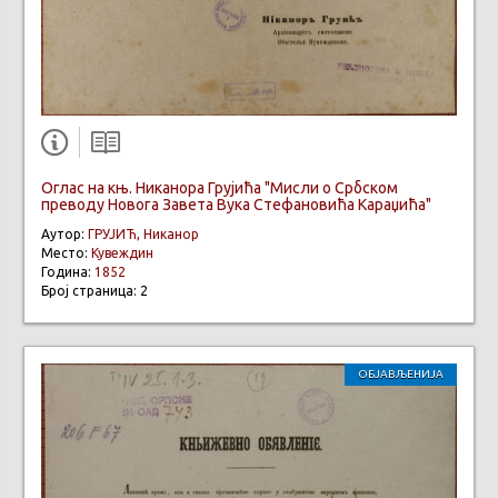
Оглас на књ. Никанора Грујића "Мисли о Србском
преводу Новога Завета Вука Стефановића Караџића"
Аутор:
ГРУЈИЋ, Никанор
Место:
Кувеждин
Година:
1852
Број страница: 2
ОБЈАВЉЕНИЈА