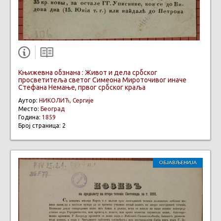
Књижевна обзнана : Живот и дeла србског
просветитеља светог Симеона Мироточивог иначе
Стефана Немање, првог србског краља
Аутор:
НИКОЛИЋ, Сергије
Место:
Београд
Година:
1859
Број страница: 2
ОБЈАВЉЕНИЈА