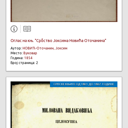
Оглас на књ. "Србство Јоксима Новића Оточанина"
Аутор:
НОВИЋ-Оточанин, Јоксим
Место:
Вуковар
Година:
1854
Број страница: 2
СРПСКЕ КЊИГЕ ОД 1801. ДО 1867. ГОДИНЕ