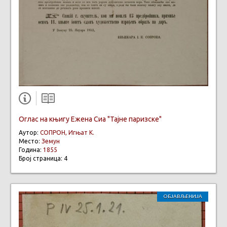
Оглас на књигу Ежена Сиа "Тајне паризске"
Аутор:
СОПРОН, Игњат К.
Место:
Земун
Година:
1855
Број страница: 4
ОБЈАВЉЕНИЈА