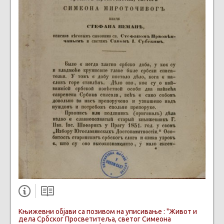
Књижевни објави са позивом на уписивање : "Живот и
дела Србског Просветитеља, светог Симеона