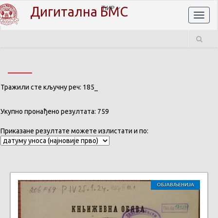
Дигитална БМС
ЋИР
Toggl
naviga
Тражили сте кључну реч: 185_
Укупно пронађено резултата: 759
Приказане резултате можете излистати и по:
ОБЈАВЉЕНИЈА