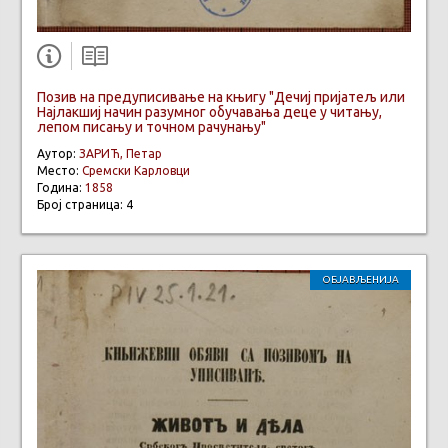
Позив на предуписивање на књигу "Дечиј пријатељ или
Најлакшиј начин разумног обучавања деце у читању,
лепом писању и точном рачунању"
Аутор:
ЗАРИЋ, Петар
Место:
Сремски Карловци
Година:
1858
Број страница: 4
ОБЈАВЉЕНИЈА