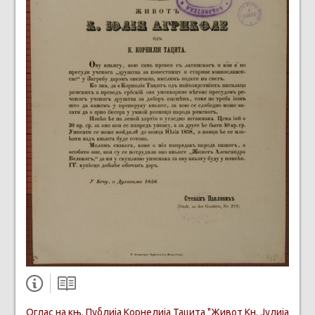
Оглас на књ. Публија Корнелија Тацита "Живот Кн. Jулија