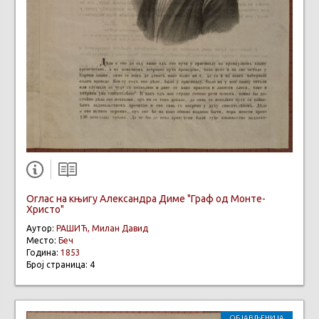
Оглас на књигу Александра Диме "Граф од Монте-
Христо"
Аутор:
РАШИЋ, Милан Давид
Место:
Беч
Година:
1853
Број страница: 4
ОБЈАВЉЕНИЈА