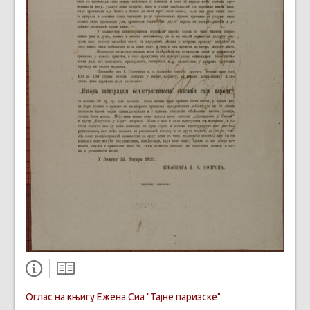
Оглас на књигу Ежена Сиа "Тајне паризске"