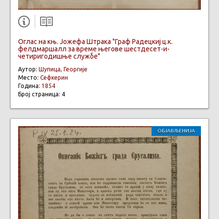
Оглас на књ. Јожефа Штрака "Граф Радецкиј ц.к.
фелдмаршалл за време његове шестдесет-и-
четиригодишње службе"
Аутор:
Шупица, Георгије
Место:
Сефкерин
Година:
1854
Број страница: 4
ОБЈАВЉЕНИЈА