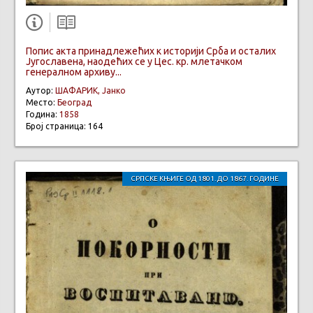
Попис акта принадлежећих к историји Срба и осталих
Југослaвена, наодећих се у Цес. кр. млетачком
генералном архиву...
Аутор:
ШАФАРИК, Јанко
Место:
Београд
Година:
1858
Број страница: 164
СРПСКЕ КЊИГЕ ОД 1801. ДО 1867. ГОДИНЕ