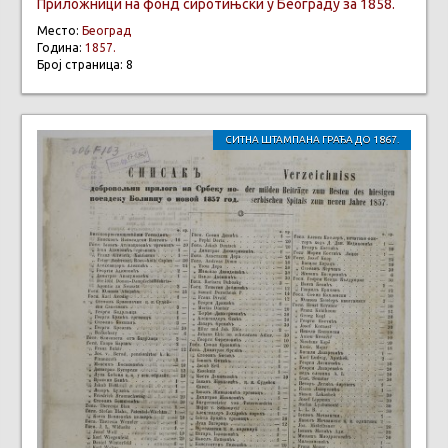
Приложници на фонд сиротињски у Београду за 1858.
Место:
Београд
Година:
1857.
Број страница: 8
СИТНА ШТАМПАНА ГРАЂА ДО 1867.