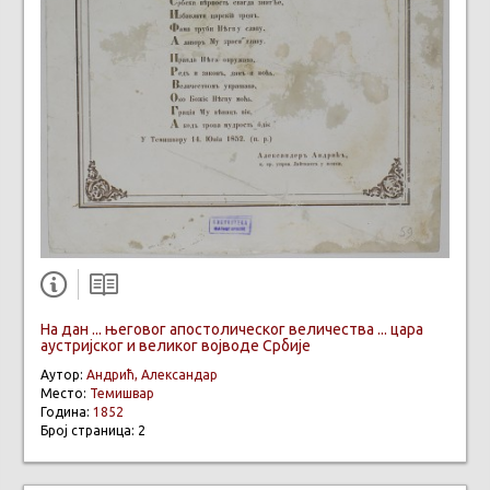
На дан ... његовог апостолическог величества ... цара
аустријског и великог војводе Србије
Аутор:
Андрић, Александар
Место:
Темишвар
Година:
1852
Број страница: 2