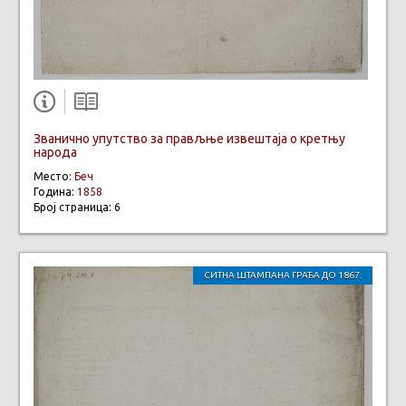
Званично упутство за прављње извештаја о кретњу
народа
Место:
Беч
Година:
1858
Број страница: 6
СИТНА ШТАМПАНА ГРАЂА ДО 1867.