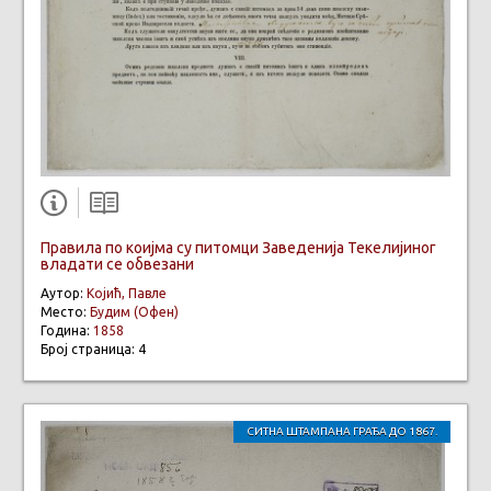
Правила по коијма су питомци Заведенија Текелијиног
владати се обвезани
Аутор:
Којић, Павле
Место:
Будим (Офен)
Година:
1858
Број страница: 4
СИТНА ШТАМПАНА ГРАЂА ДО 1867.