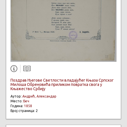
Поздрав Његове Светлости владајућег Књаза Српског
Милоша Обреновића приликом повратка свога у
Књажество Србиjу
Аутор:
Андрић, Александар
Место:
Беч
Година:
1858
Број страница: 2