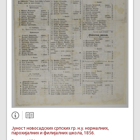
Јуност новосадских српских гр. н.у. нормалних,
парохијалних и филијалних школа, 1856.