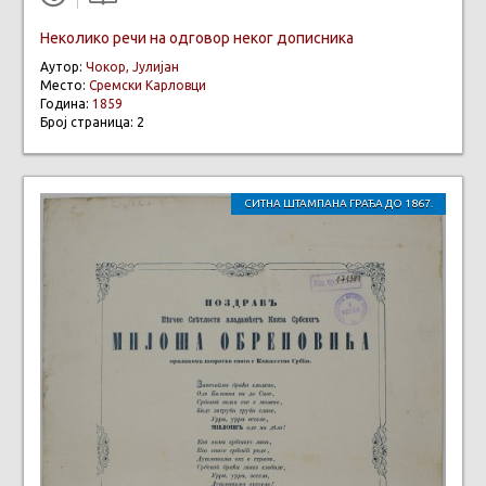
Неколико речи на одговор неког дописника
Аутор:
Чокор, Јулијан
Место:
Сремски Карловци
Година:
1859
Број страница: 2
СИТНА ШТАМПАНА ГРАЂА ДО 1867.