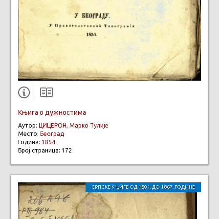
Књига о дужностима
Аутор:
ЦИЦЕРОН, Марко Тулије
Место:
Београд
Година:
1854
Број страница: 172
СРПСКЕ КЊИГЕ ОД 1801. ДО 1867. ГОДИНЕ