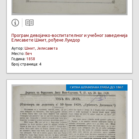
Програм девојачко-воспитателног и учебног заведенија
Елисавете Шмит, рођене Луидор
Аутор:
Шмит, Јелисавета
Место:
Беч
Година:
1858
Број страница: 4
СИТНА ШТАМПАНА ГРАЂА ДО 1867.