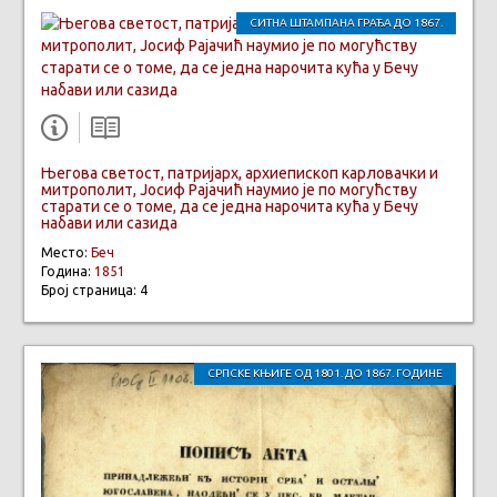
СИТНА ШТАМПАНА ГРАЂА ДО 1867.
Његова светост, патријарх, архиепископ карловачки и
митрополит, Јосиф Рајачић наумио је по могућству
старати се о томе, да се једна нарочита кућа у Бечу
набави или сазида
Место:
Беч
Година:
1851
Број страница: 4
СРПСКЕ КЊИГЕ ОД 1801. ДО 1867. ГОДИНЕ