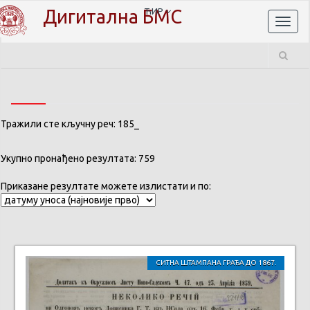
Дигитална БМС
ЋИР
Toggl
naviga
Тражили сте кључну реч: 185_
Укупно пронађено резултата: 759
Приказане резултате можете излистати и по:
СИТНА ШТАМПАНА ГРАЂА ДО 1867.