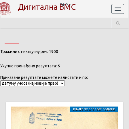
Дигитална БМС
ЋИР
Toggl
naviga
Тражили сте кључну реч: 1900
Укупно пронађено резултата: 6
Приказане резултате можете излистати и по:
КЊИГЕ ПОСЛЕ 1867. ГОДИНЕ