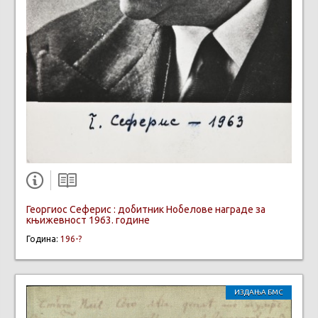
Георгиос Сеферис : добитник Нобелове награде за
књижевност 1963. године
Година:
196-?
ИЗДАЊА БМС