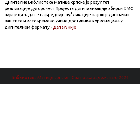
Дигитална Библиотека Матице српске је резултат
реализације дугорочног Пројекта дигитализације збирки БМС
чији је циљ да се највредније публикације на још један начин
заштите и истовремено учине доступним корисницима у
дигиталном формату -
Детаљније
Библиотека Матице српске - Сва права задржана.© 2026