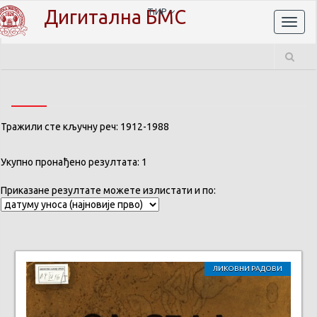
Дигитална БМС
ЋИР
Toggl
naviga
Тражили сте кључну реч: 1912-1988
Укупно пронађено резултата: 1
Приказане резултате можете излистати и по:
ЛИКОВНИ РАДОВИ