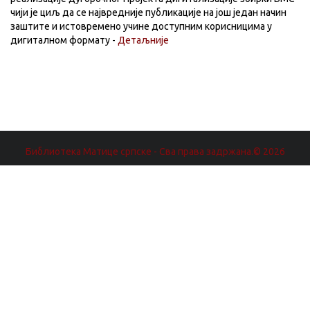
чији је циљ да се највредније публикације на још један начин
заштите и истовремено учине доступним корисницима у
дигиталном формату -
Детаљније
Библиотека Матице српске - Сва права задржана.© 2026