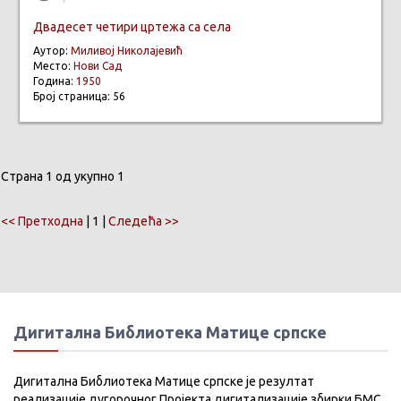
Двадесет четири цртежа са села
Аутор:
Миливој Николајевић
Место:
Нови Сад
Година:
1950
Број страница: 56
Страна 1 од укупно 1
<< Претходна
| 1 |
Следећа >>
Дигитална Библиотека Матице српске
Дигитална Библиотека Матице српске је резултат
реализације дугорочног Пројекта дигитализације збирки БМС