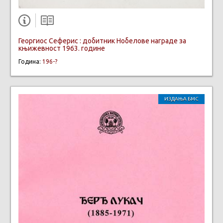
Георгиос Сеферис : добитник Нобелове награде за
књижевност 1963. године
Година:
196-?
ИЗДАЊА БМС