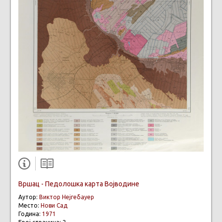
Вршац - Педолошка карта Војводине
Аутор:
Виктор Нејгебауер
Место:
Нови Сад
Година:
1971