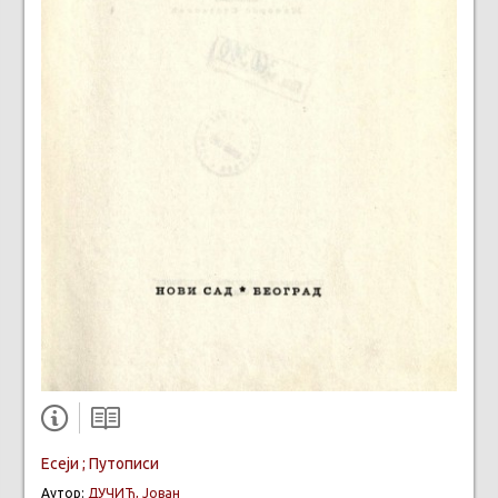
Есеји ; Путописи
Аутор:
ДУЧИЋ, Јован