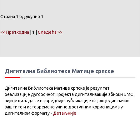
Страна 1 од укупно 1
<< Претходна
| 1 |
Следећа >>
Дигитална Библиотека Матице српске
Дигитална Библиотека Матице српске је резултат
реализације дугорочног Пројекта дигитализације збирки БМС
чији је циљ да се највредније публикације на још један начин
заштите и истовремено учине доступним корисницима у
дигиталном формату -
Детаљније