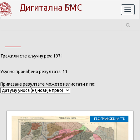
Дигитална БМС
ЋИР
Toggl
naviga
Тражили сте кључну реч: 1971
Укупно пронађено резултата: 11
Приказане резултате можете излистати и по:
ГЕОГРАФСКЕ КАРТЕ