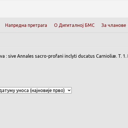
Напредна претрага
О Дигиталној БМС
За чланове
: sive Annales sacro-profani inclyti ducatus Carnioliæ. T. 1.