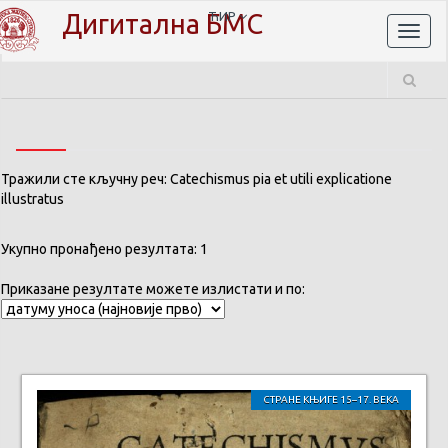
Дигитална БМС
ЋИР
Toggl
naviga
Тражили сте кључну реч: Catechismus pia et utili explicatione
illustratus
Укупно пронађено резултата: 1
Приказане резултате можете излистати и по:
СТРАНЕ КЊИГЕ 15–17. ВЕКА