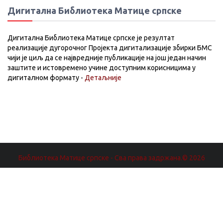
Дигитална Библиотека Матице српске
Дигитална Библиотека Матице српске је резултат
реализације дугорочног Пројекта дигитализације збирки БМС
чији је циљ да се највредније публикације на још један начин
заштите и истовремено учине доступним корисницима у
дигиталном формату -
Детаљније
Библиотека Матице српске - Сва права задржана.© 2026