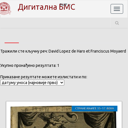
Дигитална БМС
ЋИР
Toggl
naviga
Тражили сте кључну реч: David Lopez de Haro et Franciscus Moyaerd
Укупно пронађено резултата: 1
Приказане резултате можете излистати и по:
СТРАНЕ КЊИГЕ 15–17. ВЕКА