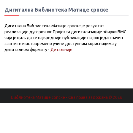
Дигитална Библиотека Матице српске
Дигитална Библиотека Матице српске је резултат
реализације дугорочног Пројекта дигитализације збирки БМС
чији је циљ да се највредније публикације на још један начин
заштите и истовремено учине доступним корисницима у
дигиталном формату -
Детаљније
Библиотека Матице српске - Сва права задржана.© 2026