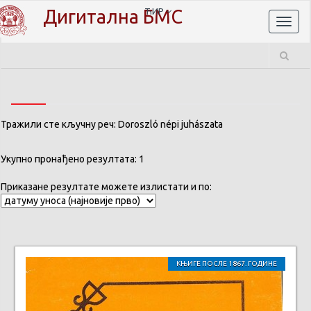
Дигитална БМС
ЋИР
Toggl
naviga
Тражили сте кључну реч: Doroszló népi juhászata
Укупно пронађено резултата: 1
Приказане резултате можете излистати и по:
КЊИГЕ ПОСЛЕ 1867. ГОДИНЕ