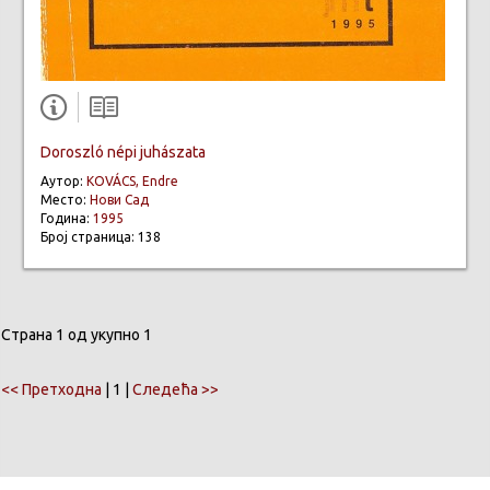
Doroszló népi juhászata
Аутор:
KOVÁCS, Endre
Место:
Нови Сад
Година:
1995
Број страница: 138
Страна 1 од укупно 1
<< Претходна
| 1 |
Следећа >>