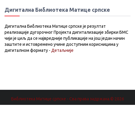
Дигитална Библиотека Матице српске
Дигитална Библиотека Матице српске је резултат
реализације дугорочног Пројекта дигитализације збирки БМС
чији је циљ да се највредније публикације на још један начин
заштите и истовремено учине доступним корисницима у
дигиталном формату -
Детаљније
Библиотека Матице српске - Сва права задржана.© 2026