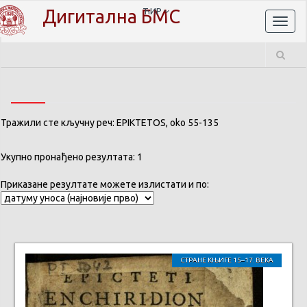
Дигитална БМС
ЋИР
Toggl
naviga
Тражили сте кључну реч: EPIKTETOS, oko 55-135
Укупно пронађено резултата: 1
Приказане резултате можете излистати и по:
СТРАНЕ КЊИГЕ 15–17. ВЕКА