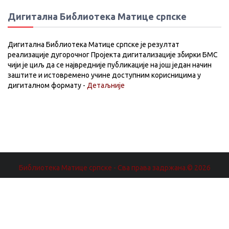
Дигитална Библиотека Матице српске
Дигитална Библиотека Матице српске је резултат
реализације дугорочног Пројекта дигитализације збирки БМС
чији је циљ да се највредније публикације на још један начин
заштите и истовремено учине доступним корисницима у
дигиталном формату -
Детаљније
Библиотека Матице српске - Сва права задржана.© 2026