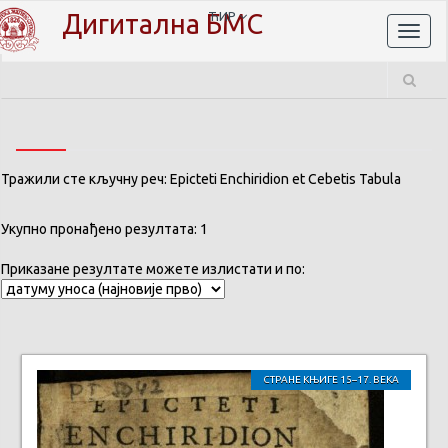
Дигитална БМС
ЋИР
Toggl
naviga
Тражили сте кључну реч: Epicteti Enchiridion et Cebetis Tabula
Укупно пронађено резултата: 1
Приказане резултате можете излистати и по:
СТРАНЕ КЊИГЕ 15–17. ВЕКА