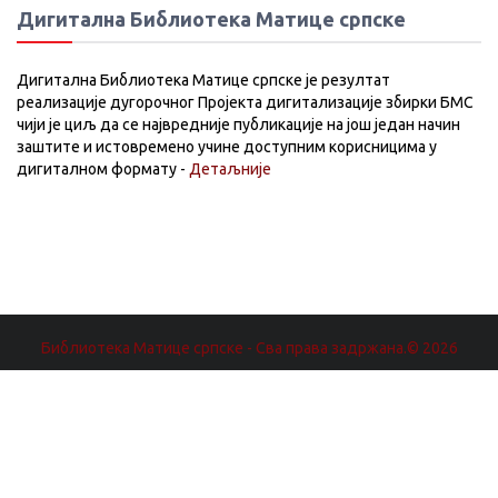
Дигитална Библиотека Матице српске
Дигитална Библиотека Матице српске је резултат
реализације дугорочног Пројекта дигитализације збирки БМС
чији је циљ да се највредније публикације на још један начин
заштите и истовремено учине доступним корисницима у
дигиталном формату -
Детаљније
Библиотека Матице српске - Сва права задржана.© 2026