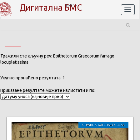
Дигитална БМС
ЋИР
Toggl
naviga
Тражили сте кључну реч: Epithetorum Graecorum farrago
locupletissima
Укупно пронађено резултата: 1
Приказане резултате можете излистати и по:
СТРАНЕ КЊИГЕ 15–17. ВЕКА