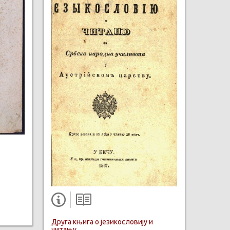
Друга књига о језикословију и
читању