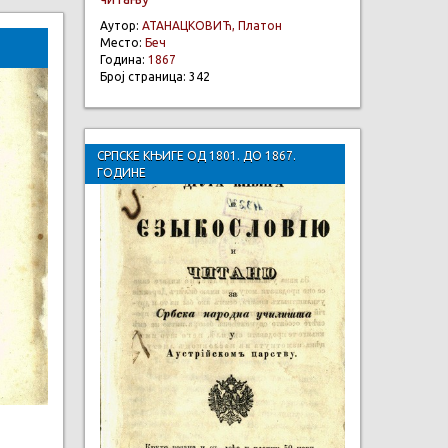
Аутор:
АТАНАЦКОВИЋ, Платон
Место:
Беч
Година:
1867
Број страница: 342
СРПСКЕ КЊИГЕ ОД 1801. ДО 1867.
ГОДИНЕ