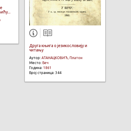
ме
ићу...
ћ
Друга књига о језикословију и
читању
Аутор:
АТАНАЦКОВИЋ, Платон
Место:
Беч
Година:
1861
Број страница: 344