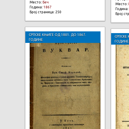
Место:
Беч
Место:
Година:
1867
Година
Број страница: 250
Број ст
СРПСКЕ КЊИГЕ ОД 1801. ДО 1867.
СРПСКЕ 
ГОДИНЕ
ГОДИНЕ