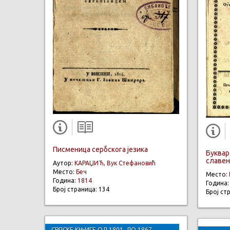
Писменица сербскога језика
Буквар
славен
Аутор:
КАРАЏИЋ, Вук Стефановић
Место:
Беч
Место:
Година:
1814
Година
Број страница: 134
Број ст
СРПСКЕ КЊИГЕ ОД 1801. ДО 1867.