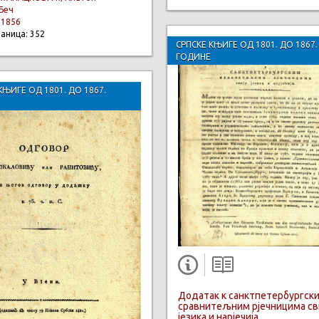
Беч
:
1856
раница: 352
СРПСКЕ КЊИГЕ ОД 1801. ДО 1867.
ГОДИНЕ
КЊИГЕ ОД 1801. ДО 1867.
Додатак к санктпетербургск
сравнитељним рјечницима св
језика и нарјечија