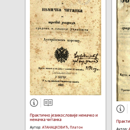
Практично језикословије немачко и
немачка читанка
Практи
Аутор:
АТАНАЦКОВИЋ, Платон
Аутор: