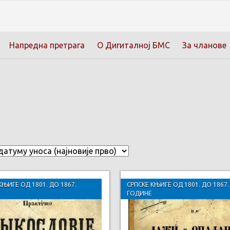
Напредна претрага
О Дигиталној БМС
За чланове
КЊИГЕ ОД 1801. ДО 1867.
СРПСКЕ КЊИГЕ ОД 1801. ДО 1867.
ГОДИНЕ