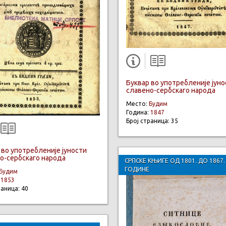
Буквар во употребленије јуно
славено-сербскаго народа
Место:
Будим
Година:
1847
Број страница: 35
 во употребленије јуности
о-сербскаго народа
СРПСКЕ КЊИГЕ ОД 1801. ДО 1867.
ГОДИНЕ
Будим
:
1853
раница: 40