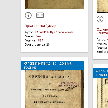
Први Српски буквар
Одгово
Аутор:
КАРАЏИЋ, Вук Стефановић
Ранитов
Место:
Беч
Аутор:
Година:
1827
Место:
Број страница: 20
Година
Број ст
СРПСКЕ КЊИГЕ ОД 1801. ДО 1867.
ГОДИНЕ
СРПСКЕ 
ГОДИНЕ