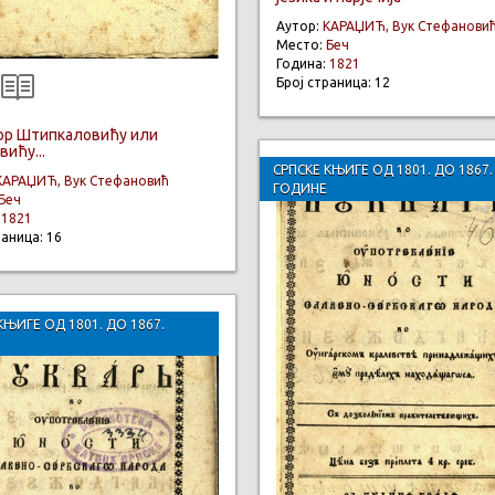
Аутор:
КАРАЏИЋ, Вук Стефанови
Место:
Беч
Година:
1821
Број страница: 12
р Штипкаловићу или
ићу...
СРПСКЕ КЊИГЕ ОД 1801. ДО 1867.
КАРАЏИЋ, Вук Стефановић
ГОДИНЕ
Беч
:
1821
раница: 16
КЊИГЕ ОД 1801. ДО 1867.