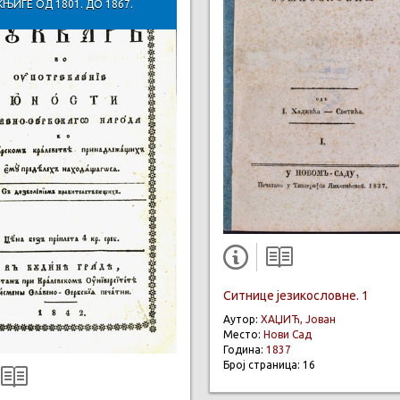
КЊИГЕ ОД 1801. ДО 1867.
Ситнице језикословне. 1
Аутор:
ХАЏИЋ, Јован
Место:
Нови Сад
Година:
1837
Број страница: 16