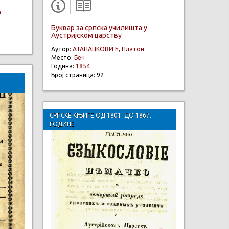
ћ
Буквар за српска училишта у
Аустријском царству
Аутор:
АТАНАЦКОВИЋ, Платон
Место:
Беч
Година:
1854
Број страница: 92
СРПСКЕ КЊИГЕ ОД 1801. ДО 1867.
ГОДИНЕ