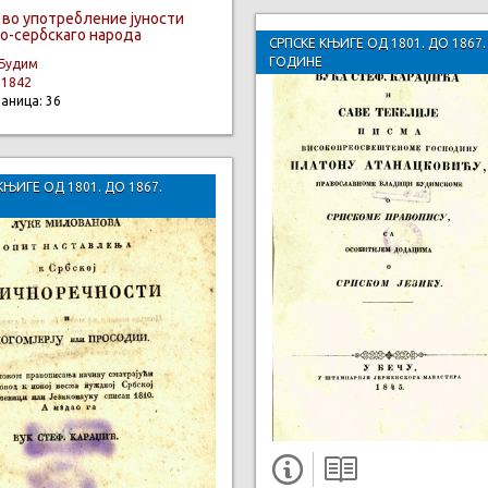
 во употребление јуности
о-сербскаго народа
СРПСКЕ КЊИГЕ ОД 1801. ДО 1867.
ГОДИНЕ
Будим
:
1842
раница: 36
КЊИГЕ ОД 1801. ДО 1867.