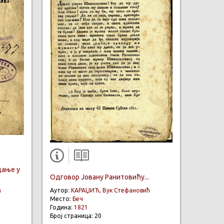
дање у
Одговор Јовану Ранитовићу...
Аутор:
КАРАЏИЋ, Вук Стефановић
ћ
Место:
Беч
Година:
1821
Број страница: 20