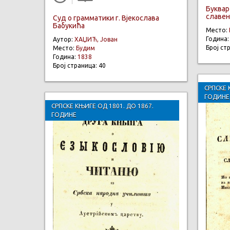
Буквар
славен
Суд о грамматики г. Вјекослава
Бабукића
Место:
Година
Аутор:
ХАЏИЋ, Јован
Број ст
Место:
Будим
Година:
1838
Број страница: 40
СРПСКЕ 
ГОДИНЕ
СРПСКЕ КЊИГЕ ОД 1801. ДО 1867.
ГОДИНЕ