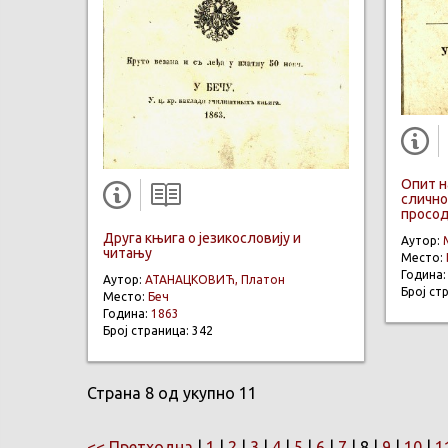
Опит н
слично
просо
Друга књига о језикословију и
Аутор:
читању
Место:
Година
Аутор:
АТАНАЦКОВИЋ, Платон
Број ст
Место:
Беч
Година:
1863
Број страница: 342
Страна 8 од укупно 11
<< Претходна
|
1
|
2
|
3
|
4
|
5
|
6
|
7
| 8 |
9
|
10
|
1