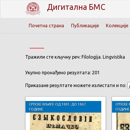
Дигитална БМС
Почетна страна
Публикације
Колекције
Тражили сте кључну реч: Filologija. Lingvistika
Укупно пронађено резултата: 201
Приказане резултате можете излистати и по:
СРПСКЕ КЊИГЕ ОД 1801. ДО 1867.
СРПСКЕ 
ГОДИНЕ
ГОДИНЕ