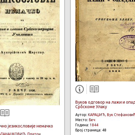
Вуков одговор на лажи и опа
Србскоме Улаку
Аутор:
КАРАЏИЋ, Вук Стефанови
Место:
Беч
Година:
1844
чно језикословије немачко
Број страница: 48
АТАНАЦКОВИЋ, Платон