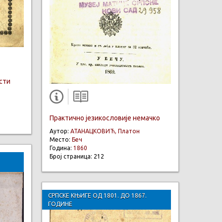
сти
Практично језикословије немачко
Аутор:
АТАНАЦКОВИЋ, Платон
Место:
Беч
Година:
1860
Број страница: 212
СРПСКЕ КЊИГЕ ОД 1801. ДО 1867.
ГОДИНЕ