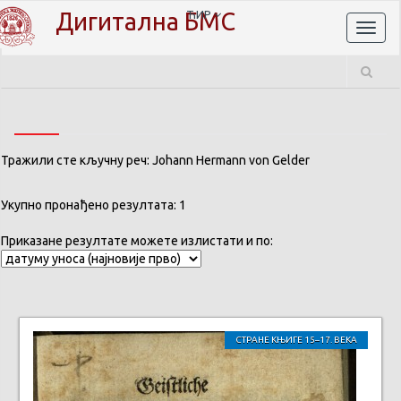
Дигитална БМС
ЋИР
Toggl
naviga
Тражили сте кључну реч: Johann Hermann von Gelder
Укупно пронађено резултата: 1
Приказане резултате можете излистати и по:
СТРАНЕ КЊИГЕ 15–17. ВЕКА