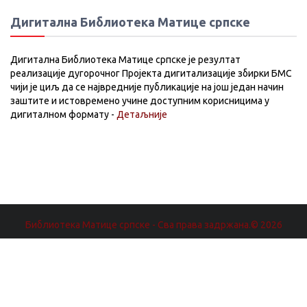
Дигитална Библиотека Матице српске
Дигитална Библиотека Матице српске је резултат
реализације дугорочног Пројекта дигитализације збирки БМС
чији је циљ да се највредније публикације на још један начин
заштите и истовремено учине доступним корисницима у
дигиталном формату -
Детаљније
Библиотека Матице српске - Сва права задржана.© 2026