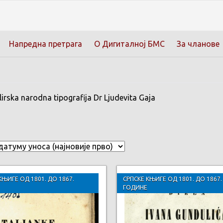
Напредна претрага
О Дигиталној БМС
За чланове
irska narodna tipografija Dr Ljudevita Gaja
КЊИГЕ ОД 1801. ДО 1867.
СРПСКЕ КЊИГЕ ОД 1801. ДО 1867.
ГОДИНЕ