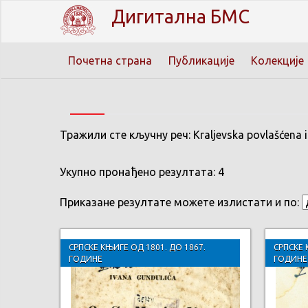
Дигитална БМС
Почетна страна
Публикације
Колекције
Тражили сте кључну реч: Kraljevska povlašćena il
Укупно пронађено резултата: 4
Приказане резултате можете излистати и по:
СРПСКЕ КЊИГЕ ОД 1801. ДО 1867.
СРПСКЕ 
ГОДИНЕ
ГОДИНЕ