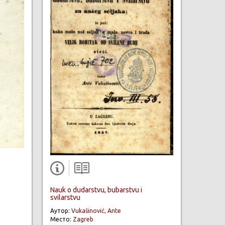
Nauk o dudarstvu, bubarstvu i
svilarstvu
Аутор:
Vukašinović, Ante
Место:
Zagreb