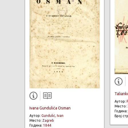
Taliank
Аутор:
Место:
Ivana Gundulića Osman
Година
Аутор:
Gundulić, Ivan
Број ст
Место:
Zagreb
Година:
1844