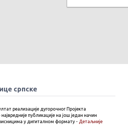
ице српске
ултат реализације дугорочног Пројекта
 највредније публикације на још један начин
рисницима у дигиталном формату -
Детаљније