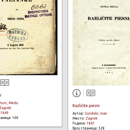
e
Pucić, Medo
Različite piesni
Zagreb
:
1849
Аутор:
Gundulić, Ivan
раница: 100
Место:
Zagreb
Година:
1847
Број страница: 328