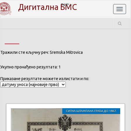
Дигитална БМС
ЋИР
Toggl
naviga
Тражили сте кључну реч: Sremska Mitrovica
Укупно пронађено резултата: 1
Приказане резултате можете излистати и по:
СИТНА ШТАМПАНА ГРАЂА ДО 1867.