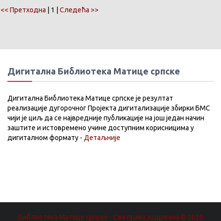
<< Претходна
| 1 |
Следећа >>
Дигитална Библиотека Матице српске
Дигитална Библиотека Матице српске је резултат
реализације дугорочног Пројекта дигитализације збирки БМС
чији је циљ да се највредније публикације на још један начин
заштите и истовремено учине доступним корисницима у
дигиталном формату -
Детаљније
Библиотека Матице српске - Сва права задржана.© 2026