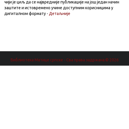
чији је циљ да се највредније публикације на још један начин
заштите и истовремено учине доступним корисницима у
дигиталном формату -
Детаљније
Библиотека Матице српске - Сва права задржана.© 2026