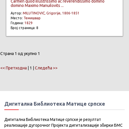
Carmen quod illustrissimo ac reverendissimo domino
domino Maximo Manuilovits ...
Аутор:
MILUTINOVIĆ, Grigorije, 1806-1851
Место:
Темишвар
Година:
1829
Број страница: 8
Страна 1 од укупно 1
<< Претходна
| 1 |
Следећа >>
Дигитална Библиотека Матице српске
Дигитална Библиотека Матице српске је резултат
реализације дугорочног Пројекта дигитализације збирки БМС