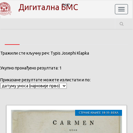
Дигитална БМС
ЋИР
Toggl
naviga
Тражили сте кључну реч: Typis Josephi Klapka
Укупно пронађено резултата: 1
Приказане резултате можете излистати и по:
СТРАНЕ КЊИГЕ 18-19. ВЕКА